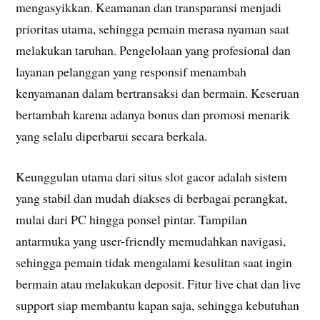
mengasyikkan. Keamanan dan transparansi menjadi
prioritas utama, sehingga pemain merasa nyaman saat
melakukan taruhan. Pengelolaan yang profesional dan
layanan pelanggan yang responsif menambah
kenyamanan dalam bertransaksi dan bermain. Keseruan
bertambah karena adanya bonus dan promosi menarik
yang selalu diperbarui secara berkala.
Keunggulan utama dari situs slot gacor adalah sistem
yang stabil dan mudah diakses di berbagai perangkat,
mulai dari PC hingga ponsel pintar. Tampilan
antarmuka yang user-friendly memudahkan navigasi,
sehingga pemain tidak mengalami kesulitan saat ingin
bermain atau melakukan deposit. Fitur live chat dan live
support siap membantu kapan saja, sehingga kebutuhan