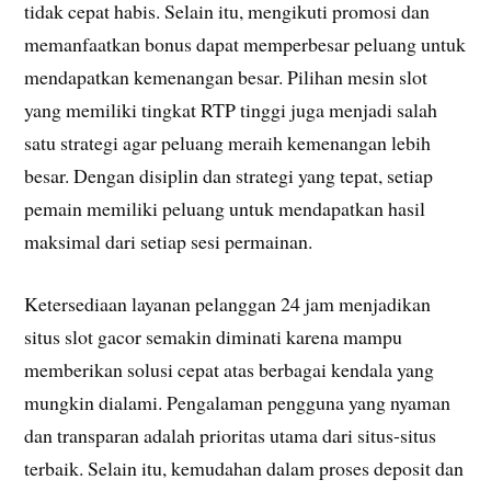
tidak cepat habis. Selain itu, mengikuti promosi dan
memanfaatkan bonus dapat memperbesar peluang untuk
mendapatkan kemenangan besar. Pilihan mesin slot
yang memiliki tingkat RTP tinggi juga menjadi salah
satu strategi agar peluang meraih kemenangan lebih
besar. Dengan disiplin dan strategi yang tepat, setiap
pemain memiliki peluang untuk mendapatkan hasil
maksimal dari setiap sesi permainan.
Ketersediaan layanan pelanggan 24 jam menjadikan
situs slot gacor semakin diminati karena mampu
memberikan solusi cepat atas berbagai kendala yang
mungkin dialami. Pengalaman pengguna yang nyaman
dan transparan adalah prioritas utama dari situs-situs
terbaik. Selain itu, kemudahan dalam proses deposit dan