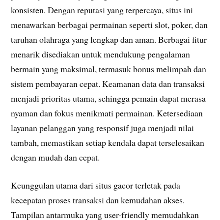
konsisten. Dengan reputasi yang terpercaya, situs ini
menawarkan berbagai permainan seperti slot, poker, dan
taruhan olahraga yang lengkap dan aman. Berbagai fitur
menarik disediakan untuk mendukung pengalaman
bermain yang maksimal, termasuk bonus melimpah dan
sistem pembayaran cepat. Keamanan data dan transaksi
menjadi prioritas utama, sehingga pemain dapat merasa
nyaman dan fokus menikmati permainan. Ketersediaan
layanan pelanggan yang responsif juga menjadi nilai
tambah, memastikan setiap kendala dapat terselesaikan
dengan mudah dan cepat.
Keunggulan utama dari situs gacor terletak pada
kecepatan proses transaksi dan kemudahan akses.
Tampilan antarmuka yang user-friendly memudahkan