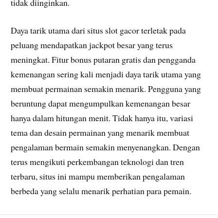
tidak diinginkan.
Daya tarik utama dari situs slot gacor terletak pada
peluang mendapatkan jackpot besar yang terus
meningkat. Fitur bonus putaran gratis dan pengganda
kemenangan sering kali menjadi daya tarik utama yang
membuat permainan semakin menarik. Pengguna yang
beruntung dapat mengumpulkan kemenangan besar
hanya dalam hitungan menit. Tidak hanya itu, variasi
tema dan desain permainan yang menarik membuat
pengalaman bermain semakin menyenangkan. Dengan
terus mengikuti perkembangan teknologi dan tren
terbaru, situs ini mampu memberikan pengalaman
berbeda yang selalu menarik perhatian para pemain.