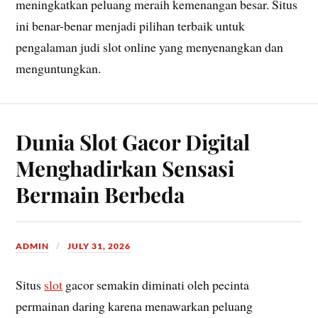
meningkatkan peluang meraih kemenangan besar. Situs
ini benar-benar menjadi pilihan terbaik untuk
pengalaman judi slot online yang menyenangkan dan
menguntungkan.
Dunia Slot Gacor Digital
Menghadirkan Sensasi
Bermain Berbeda
ADMIN
JULY 31, 2026
Situs
slot
gacor semakin diminati oleh pecinta
permainan daring karena menawarkan peluang