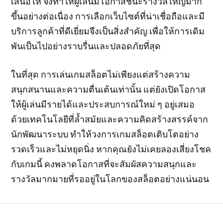
เสนอให้ จึงทำให้ผู้เล่นมีโอกาสชนะรางวัลใหญ่มาก
ขึ้นอย่างต่อเนื่อง การเลือกเว็บไซต์ที่น่าเชื่อถือและมี
บริการลูกค้าที่ดีเยี่ยมจึงเป็นสิ่งสำคัญ เพื่อให้การเดิม
พันเป็นไปอย่างราบรื่นและปลอดภัยที่สุด
ในที่สุด การเล่นเกมสล็อตไม่เพียงแต่สร้างความ
สนุกสนานและความตื่นเต้นเท่านั้น แต่ยังเปิดโอกาส
ให้ผู้เล่นมีรายได้และประสบการณ์ใหม่ ๆ อยู่เสมอ
ด้วยเทคโนโลยีที่ล้ำสมัยและความคิดสร้างสรรค์จาก
นักพัฒนาระบบ ทำให้วงการเกมสล็อตเติบโตอย่าง
รวดเร็วและไม่หยุดนิ่ง หากคุณยังไม่เคยลองเสี่ยงโชค
กับเกมนี้ คงพลาดโอกาสที่จะสัมผัสความสนุกและ
รางวัลมากมายที่รออยู่ในโลกของสล็อตอย่างแน่นอน