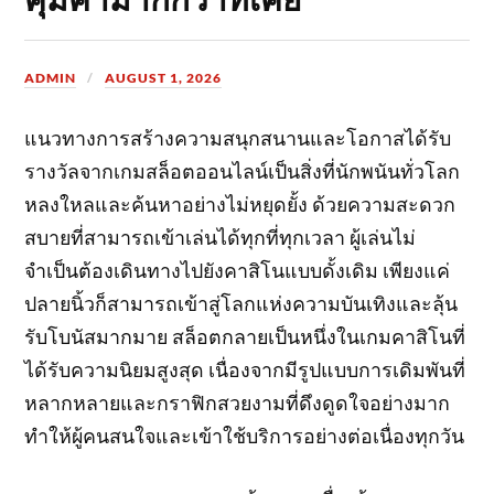
ADMIN
AUGUST 1, 2026
แนวทางการสร้างความสนุกสนานและโอกาสได้รับ
รางวัลจากเกมสล็อตออนไลน์เป็นสิ่งที่นักพนันทั่วโลก
หลงใหลและค้นหาอย่างไม่หยุดยั้ง ด้วยความสะดวก
สบายที่สามารถเข้าเล่นได้ทุกที่ทุกเวลา ผู้เล่นไม่
จำเป็นต้องเดินทางไปยังคาสิโนแบบดั้งเดิม เพียงแค่
ปลายนิ้วก็สามารถเข้าสู่โลกแห่งความบันเทิงและลุ้น
รับโบนัสมากมาย สล็อตกลายเป็นหนึ่งในเกมคาสิโนที่
ได้รับความนิยมสูงสุด เนื่องจากมีรูปแบบการเดิมพันที่
หลากหลายและกราฟิกสวยงามที่ดึงดูดใจอย่างมาก
ทำให้ผู้คนสนใจและเข้าใช้บริการอย่างต่อเนื่องทุกวัน