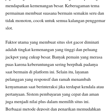
mendapatkan kemenangan besar. Keberagaman tema
permainan membuat suasana bermain semakin seru dan
tidak monoton, cocok untuk semua kalangan penggemar
slot.
Faktor utama yang membuat situs slot gacor diminati
adalah tingkat kemenangan yang tinggi dan peluang
jackpot yang cukup besar. Banyak pemain yang merasa
puas karena keberuntungan sering berpihak padanya
saat bermain di platform ini. Selain itu, layanan
pelanggan yang responsif dan ramah menambah
kenyamanan saat berinteraksi jika terdapat kendala atau
pertanyaan. Sistem pembayaran yang cepat dan aman
juga menjadi nilai plus dalam memilih situs ini.
Berbagai metode deposit dan penarikan memudahkan