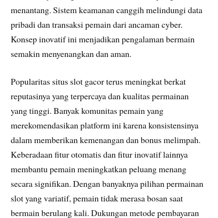
menantang. Sistem keamanan canggih melindungi data
pribadi dan transaksi pemain dari ancaman cyber.
Konsep inovatif ini menjadikan pengalaman bermain
semakin menyenangkan dan aman.
Popularitas situs slot gacor terus meningkat berkat
reputasinya yang terpercaya dan kualitas permainan
yang tinggi. Banyak komunitas pemain yang
merekomendasikan platform ini karena konsistensinya
dalam memberikan kemenangan dan bonus melimpah.
Keberadaan fitur otomatis dan fitur inovatif lainnya
membantu pemain meningkatkan peluang menang
secara signifikan. Dengan banyaknya pilihan permainan
slot yang variatif, pemain tidak merasa bosan saat
bermain berulang kali. Dukungan metode pembayaran