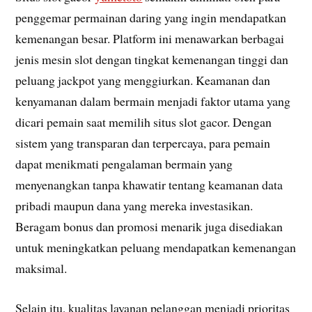
penggemar permainan daring yang ingin mendapatkan
kemenangan besar. Platform ini menawarkan berbagai
jenis mesin slot dengan tingkat kemenangan tinggi dan
peluang jackpot yang menggiurkan. Keamanan dan
kenyamanan dalam bermain menjadi faktor utama yang
dicari pemain saat memilih situs slot gacor. Dengan
sistem yang transparan dan terpercaya, para pemain
dapat menikmati pengalaman bermain yang
menyenangkan tanpa khawatir tentang keamanan data
pribadi maupun dana yang mereka investasikan.
Beragam bonus dan promosi menarik juga disediakan
untuk meningkatkan peluang mendapatkan kemenangan
maksimal.
Selain itu, kualitas layanan pelanggan menjadi prioritas