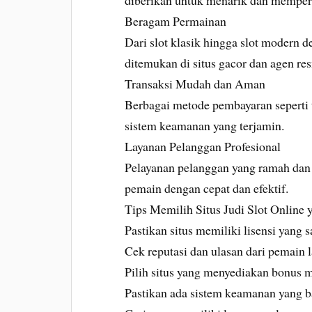
diberikan untuk menarik dan memper
Beragam Permainan
Dari slot klasik hingga slot modern d
ditemukan di situs gacor dan agen re
Transaksi Mudah dan Aman
Berbagai metode pembayaran seperti tr
sistem keamanan yang terjamin.
Layanan Pelanggan Profesional
Pelayanan pelanggan yang ramah dan
pemain dengan cepat dan efektif.
Tips Memilih Situs Judi Slot Online
Pastikan situs memiliki lisensi yang 
Cek reputasi dan ulasan dari pemain l
Pilih situs yang menyediakan bonus 
Pastikan ada sistem keamanan yang 