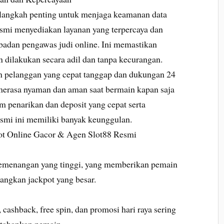
 langkah penting untuk menjaga keamanan data
resmi menyediakan layanan yang terpercaya dan
ri badan pengawas judi online. Ini memastikan
 dilakukan secara adil dan tanpa kecurangan.
n pelanggan yang cepat tanggap dan dukungan 24
erasa nyaman dan aman saat bermain kapan saja
 penarikan dan deposit yang cepat serta
esmi ini memiliki banyak keunggulan.
lot Online Gacor & Agen Slot88 Resmi
 kemenangan yang tinggi, yang memberikan pemain
ngkan jackpot yang besar.
 cashback, free spin, dan promosi hari raya sering