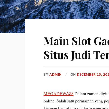
Main Slot Gac
Situs Judi T
BY
ADMIN
ON
DECEMBER 15, 20
MEGADEWA88
Dalam zaman digital
online. Salah satu permainan yang pop
Dengan banyaknya platform yang ada,