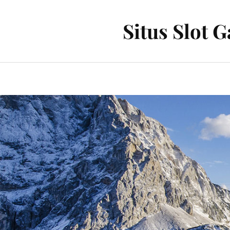
Situs Slot 