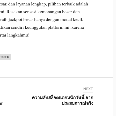
r, dan layanan lengkap, pilihan terbaik adalah
i. Rasakan sensasi kemenangan besar dan
aih jackpot besar hanya dengan modal kecil.
ikan sendiri keunggulan platform ini, karena
rtai langkahmu!
ATOTO
NEXT
ความลับสล็อตแตกหนักวันนี้ จาก
ar
ประสบการณ์จริง