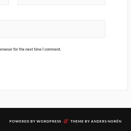
browser for the next time I comment.
&
POWERED BY
WORDPRESS
THEME BY
ANDERS NORÉN