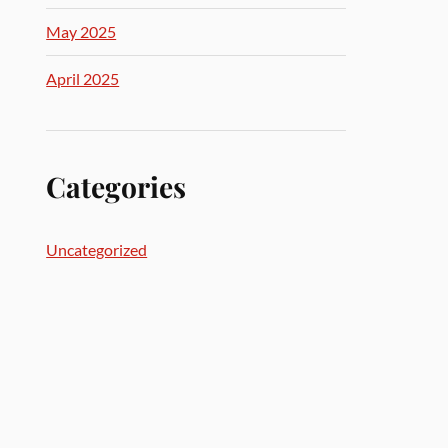
May 2025
April 2025
Categories
Uncategorized