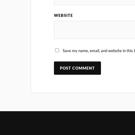
WEBSITE
Save my name, email, and website in this 