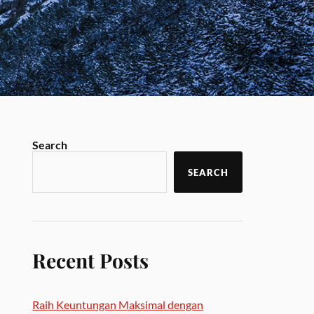
Search
SEARCH
Recent Posts
Raih Keuntungan Maksimal dengan