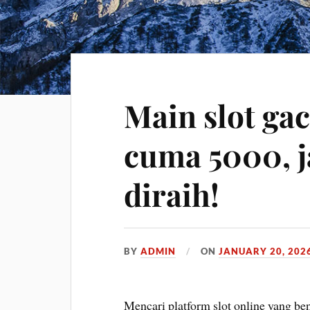
Main slot gac
cuma 5000, 
diraih!
BY
ADMIN
ON
JANUARY 20, 202
Mencari platform slot online yang b