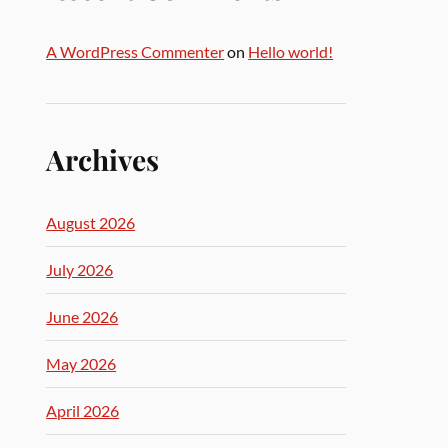
A WordPress Commenter
on
Hello world!
Archives
August 2026
July 2026
June 2026
May 2026
April 2026