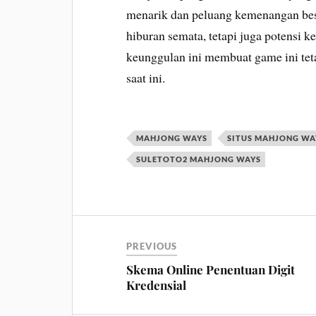
menarik dan peluang kemenangan be
hiburan semata, tetapi juga potensi 
keunggulan ini membuat game ini teta
saat ini.
MAHJONG WAYS
SITUS MAHJONG WA
SULETOTO2 MAHJONG WAYS
PREVIOUS
Skema Online Penentuan Digit
Kredensial