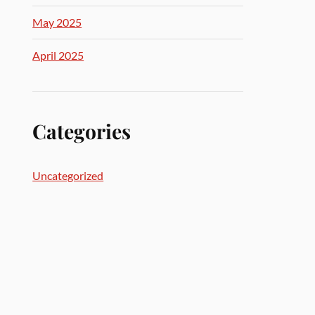
May 2025
April 2025
Categories
Uncategorized