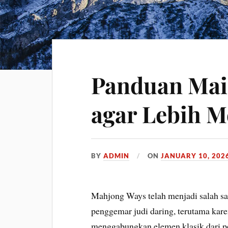
Panduan Mai
agar Lebih 
BY
ADMIN
ON
JANUARY 10, 202
Mahjong Ways telah menjadi salah sat
penggemar judi daring, terutama kar
menggabungkan elemen klasik dari pe