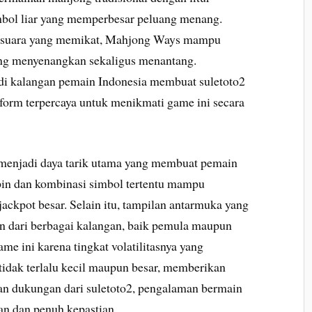
mbol liar yang memperbesar peluang menang.
ek suara yang memikat, Mahjong Ways mampu
g menyenangkan sekaligus menantang.
 di kalangan pemain Indonesia membuat suletoto2
form terpercaya untuk menikmati game ini secara
menjadi daya tarik utama yang membuat pemain
spin dan kombinasi simbol tertentu mampu
ckpot besar. Selain itu, tampilan antarmuka yang
dari berbagai kalangan, baik pemula maupun
me ini karena tingkat volatilitasnya yang
idak terlalu kecil maupun besar, memberikan
gan dukungan dari suletoto2, pengalaman bermain
 dan penuh kepastian.