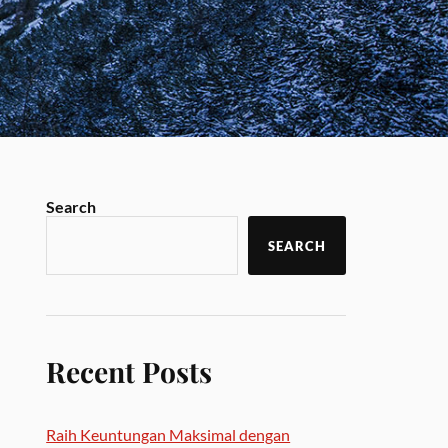
Search
SEARCH
Recent Posts
Raih Keuntungan Maksimal dengan