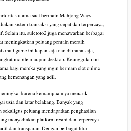
rioritas utama saat bermain Mahjong Ways
diakan sistem transaksi yang cepat dan terpercaya,
f. Selain itu, suletoto2 juga menawarkan berbagai
at meningkatkan peluang pemain meraih
kmati game ini kapan saja dan di mana saja,
rangkat mobile maupun desktop. Keunggulan ini
ma bagi mereka yang ingin bermain slot online
uang kemenangan yang adil.
meningkat karena kemampuannya menarik
ai usia dan latar belakang. Banyak yang
n sekaligus peluang mendapatkan penghasilan
ang menyediakan platform resmi dan terpercaya
il dan transparan. Dengan berbagai fitur