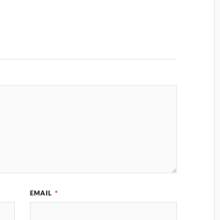
EMAIL
*