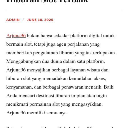
ADMIN
JUNE 18, 2025
Arjuna96
bukan hanya sekadar platform digital untuk
bermain slot, tetapi juga agen perjalanan yang
memberikan pengalaman liburan yang tak terlupakan.
Menggabungkan dua dunia dalam satu platform,
Arjuna96 menyajikan berbagai layanan wisata dan
hiburan slot yang memadukan kemudahan akses,
kenyamanan, dan berbagai penawaran menarik. Baik
Anda mencari destinasi liburan impian atau ingin
menikmati permainan slot yang mengasyikkan,
Arjuna96 memiliki semuanya.