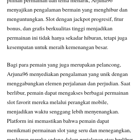
menyajikan pengalaman bermain yang menghibur dan
menguntungkan. Slot dengan jackpot progresif, fitur
bonus, dan grafis berkualitas tinggi menjadikan
permainan ini tidak hanya sekadar hiburan, tetapi juga
kesempatan untuk meraih kemenangan besar.
Bagi para pemain yang juga merupakan pelancong,
Arjuna96 menyediakan pengalaman yang unik dengan
menggabungkan elemen perjalanan dan perjudian. Saat
berlibur, pemain dapat mengakses berbagai permainan
slot favorit mereka melalui perangkat mobile,
menjadikan waktu senggang lebih menyenangkan.
Platform ini memastikan bahwa pemain dapat
menikmati permainan slot yang seru dan menegangkan,
meskipun mereka sedang dalam perjalanan atau berlibur