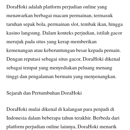
DoraHoki adalah platform perjudian online yang
menawarkan berbagai macam permainan, termasuk
taruhan sepak bola, permainan slot, tembak ikan, hingga
kasino langsung. Dalam konteks perjudian, istilah gacor
merujuk pada situs yang kerap memberikan
kemenangan atau keberuntungan besar kepada pemain.
Dengan reputasi sebagai situs gacor, DoraHoki dikenal
sebagai tempat yang menyediakan peluang menang
tinggi dan pengalaman bermain yang menyenangkan.
Sejarah dan Pertumbuhan DoraHoki
DoraHoki mulai dikenal di kalangan para penjudi di
Indonesia dalam beberapa tahun terakhir. Berbeda dari
platform perjudian online lainnya, DoraHoki menarik