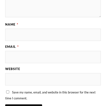
NAME
*
EMAIL
*
WEBSITE
Save my name, email, and website in this browser for the next
time I comment.