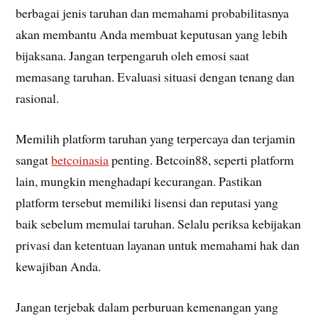
berbagai jenis taruhan dan memahami probabilitasnya
akan membantu Anda membuat keputusan yang lebih
bijaksana. Jangan terpengaruh oleh emosi saat
memasang taruhan. Evaluasi situasi dengan tenang dan
rasional.
Memilih platform taruhan yang terpercaya dan terjamin
sangat
betcoinasia
penting. Betcoin88, seperti platform
lain, mungkin menghadapi kecurangan. Pastikan
platform tersebut memiliki lisensi dan reputasi yang
baik sebelum memulai taruhan. Selalu periksa kebijakan
privasi dan ketentuan layanan untuk memahami hak dan
kewajiban Anda.
Jangan terjebak dalam perburuan kemenangan yang