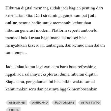
Hiburan digital memang sudah jadi bagian penting dari
judi
keseharian kita. Dari streaming, game, sampai
online
, semua hadir untuk memenuhi kebutuhan
hiburan generasi modern. Platform seperti ambon4d
menjadi bukti nyata bagaimana teknologi bisa
menyatukan keseruan, tantangan, dan kemudahan dalam
satu tempat.
Jadi, kalau kamu lagi cari cara baru buat refreshing,
nggak ada salahnya eksplorasi dunia hiburan digital.
Siapa tahu, pengalaman ini bisa bikin waktu santai
kamu makin seru dan pastinya nggak membosankan.
AMBON 4D
AMBON4D
JUDI ONLINE
SITUS TOTO
TOGEL