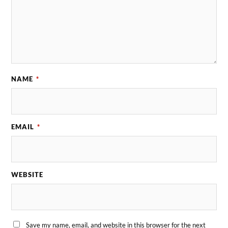
NAME
*
EMAIL
*
WEBSITE
Save my name, email, and website in this browser for the next