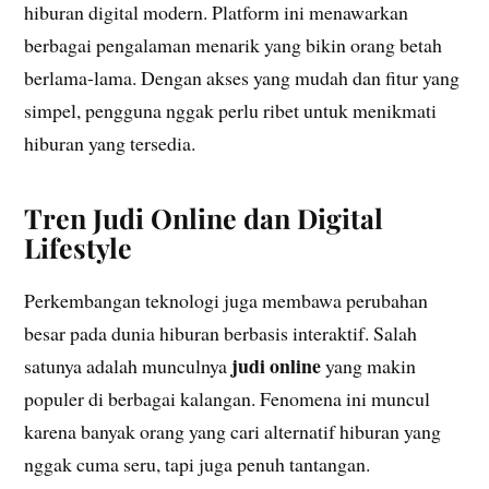
hiburan digital modern. Platform ini menawarkan
berbagai pengalaman menarik yang bikin orang betah
berlama-lama. Dengan akses yang mudah dan fitur yang
simpel, pengguna nggak perlu ribet untuk menikmati
hiburan yang tersedia.
Tren Judi Online dan Digital
Lifestyle
Perkembangan teknologi juga membawa perubahan
besar pada dunia hiburan berbasis interaktif. Salah
judi online
satunya adalah munculnya
yang makin
populer di berbagai kalangan. Fenomena ini muncul
karena banyak orang yang cari alternatif hiburan yang
nggak cuma seru, tapi juga penuh tantangan.