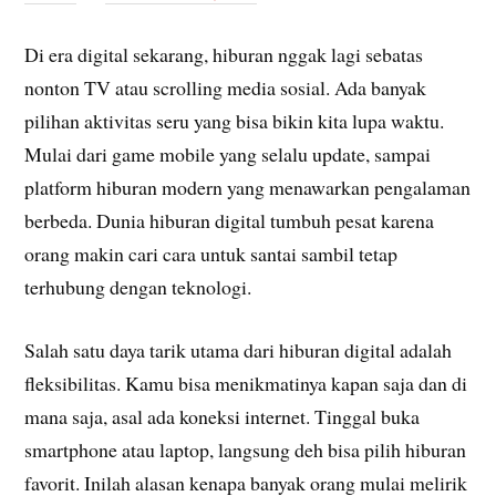
Di era digital sekarang, hiburan nggak lagi sebatas
nonton TV atau scrolling media sosial. Ada banyak
pilihan aktivitas seru yang bisa bikin kita lupa waktu.
Mulai dari game mobile yang selalu update, sampai
platform hiburan modern yang menawarkan pengalaman
berbeda. Dunia hiburan digital tumbuh pesat karena
orang makin cari cara untuk santai sambil tetap
terhubung dengan teknologi.
Salah satu daya tarik utama dari hiburan digital adalah
fleksibilitas. Kamu bisa menikmatinya kapan saja dan di
mana saja, asal ada koneksi internet. Tinggal buka
smartphone atau laptop, langsung deh bisa pilih hiburan
favorit. Inilah alasan kenapa banyak orang mulai melirik