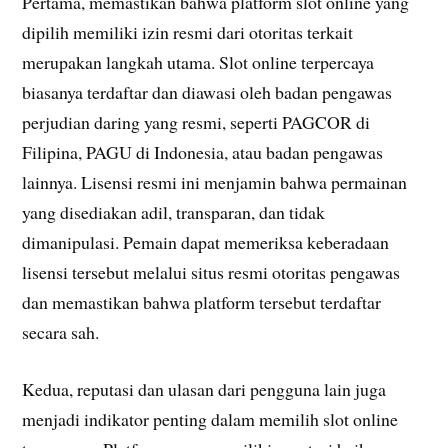
Pertama, memastikan bahwa platform slot online yang
dipilih memiliki izin resmi dari otoritas terkait
merupakan langkah utama. Slot online terpercaya
biasanya terdaftar dan diawasi oleh badan pengawas
perjudian daring yang resmi, seperti PAGCOR di
Filipina, PAGU di Indonesia, atau badan pengawas
lainnya. Lisensi resmi ini menjamin bahwa permainan
yang disediakan adil, transparan, dan tidak
dimanipulasi. Pemain dapat memeriksa keberadaan
lisensi tersebut melalui situs resmi otoritas pengawas
dan memastikan bahwa platform tersebut terdaftar
secara sah.
Kedua, reputasi dan ulasan dari pengguna lain juga
menjadi indikator penting dalam memilih slot online