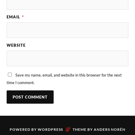
EMAIL
*
WEBSITE
Save my name, email, and website in this browser for the next
time I comment.
&
POWERED BY
WORDPRESS
THEME BY
ANDERS NORÉN