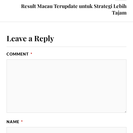
Result Macau Terupdate untuk Strategi Lebih
Tajam
Leave a Reply
COMMENT
*
NAME
*