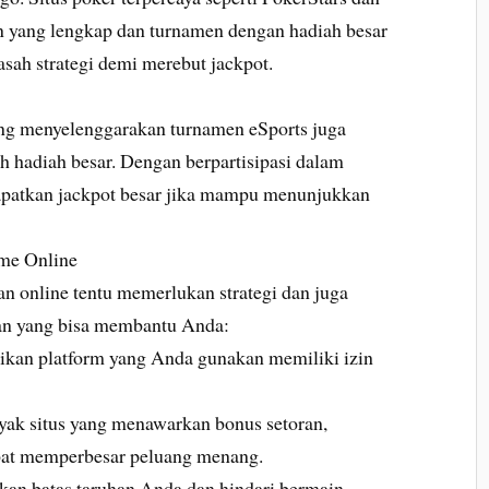
 yang lengkap dan turnamen dengan hadiah besar
ah strategi demi merebut jackpot.
ang menyelenggarakan turnamen eSports juga
 hadiah besar. Dengan berpartisipasi dalam
apatkan jackpot besar jika mampu menunjukkan
me Online
 online tentu memerlukan strategi dan juga
ran yang bisa membantu Anda:
stikan platform yang Anda gunakan memiliki izin
ak situs yang menawarkan bonus setoran,
apat memperbesar peluang menang.
kan batas taruhan Anda dan hindari bermain