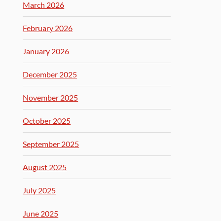
March 2026
February 2026
January 2026
December 2025
November 2025
October 2025
September 2025
August 2025
July 2025
June 2025