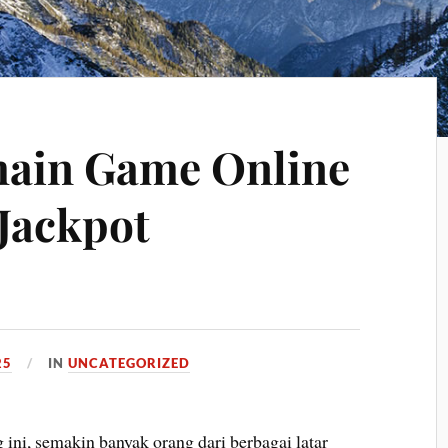
ain Game Online
Jackpot
25
IN
UNCATEGORIZED
ini, semakin banyak orang dari berbagai latar