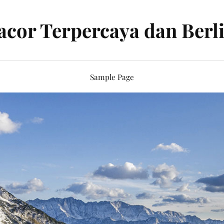
Gacor Terpercaya dan Berl
Sample Page