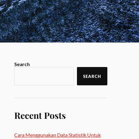
Search
SEARCH
Recent Posts
Cara Menggunakan Data Statistik Untuk