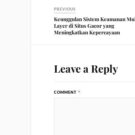
PREVIOUS
Keunggulan Sistem Keamanan Mul
Layer di Situs Gacor yang
Meningkatkan Kepercayaan
Leave a Reply
COMMENT
*