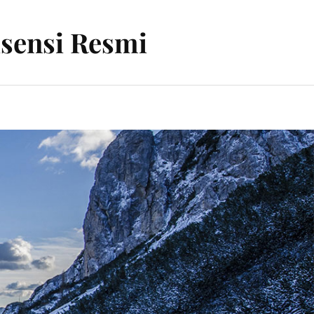
isensi Resmi