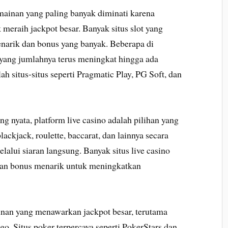
mainan yang paling banyak diminati karena
eraih jackpot besar. Banyak situs slot yang
narik dan bonus yang banyak. Beberapa di
 yang jumlahnya terus meningkat hingga ada
 situs-situs seperti Pragmatic Play, PG Soft, dan
 nyata, platform live casino adalah pilihan yang
lackjack, roulette, baccarat, dan lainnya secara
alui siaran langsung. Banyak situs live casino
 dan bonus menarik untuk meningkatkan
ainan yang menawarkan jackpot besar, terutama
o. Situs poker terpercaya seperti PokerStars dan