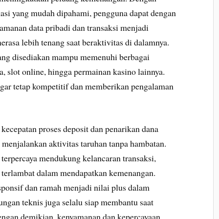
igasi yang mudah dipahami, pengguna dapat dengan
amanan data pribadi dan transaksi menjadi
rasa lebih tenang saat beraktivitas di dalamnya.
yang disediakan mampu memenuhi berbagai
a, slot online, hingga permainan kasino lainnya.
 agar tetap kompetitif dan memberikan pengalaman
h kecepatan proses deposit dan penarikan dana
menjalankan aktivitas taruhan tanpa hambatan.
terpercaya mendukung kelancaran transaksi,
ir terlambat dalam mendapatkan kemenangan.
esponsif dan ramah menjadi nilai plus dalam
gan teknis juga selalu siap membantu saat
engan demikian, kenyamanan dan kepercayaan