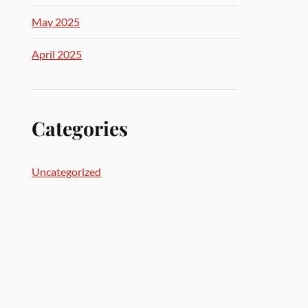
May 2025
April 2025
Categories
Uncategorized