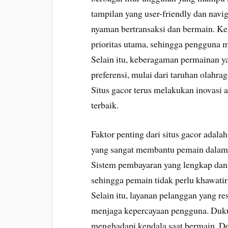
tampilan yang user-friendly dan nav
nyaman bertransaksi dan bermain. Ke
prioritas utama, sehingga pengguna me
Selain itu, keberagaman permainan 
preferensi, mulai dari taruhan olahrag
Situs gacor terus melakukan inovasi
terbaik.
Faktor penting dari situs gacor adala
yang sangat membantu pemain dalam 
Sistem pembayaran yang lengkap dan 
sehingga pemain tidak perlu khawat
Selain itu, layanan pelanggan yang r
menjaga kepercayaan pengguna. Dukun
menghadapi kendala saat bermain. D