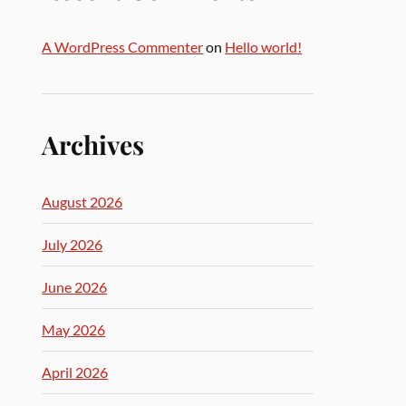
A WordPress Commenter
on
Hello world!
Archives
August 2026
July 2026
June 2026
May 2026
April 2026