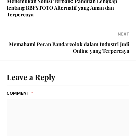
Menemukan Solusi Terbaik: Panduan Lengkap
tentang BBFSTOTO Alternatif yang Aman dan
Terpercaya
NEXT
Memahami Peran Bandarcolok dalam Industri Judi
Online yang Terpercaya
Leave a Reply
COMMENT
*