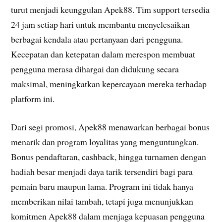
turut menjadi keunggulan Apek88. Tim support tersedia
24 jam setiap hari untuk membantu menyelesaikan
berbagai kendala atau pertanyaan dari pengguna.
Kecepatan dan ketepatan dalam merespon membuat
pengguna merasa dihargai dan didukung secara
maksimal, meningkatkan kepercayaan mereka terhadap
platform ini.
Dari segi promosi, Apek88 menawarkan berbagai bonus
menarik dan program loyalitas yang menguntungkan.
Bonus pendaftaran, cashback, hingga turnamen dengan
hadiah besar menjadi daya tarik tersendiri bagi para
pemain baru maupun lama. Program ini tidak hanya
memberikan nilai tambah, tetapi juga menunjukkan
komitmen Apek88 dalam menjaga kepuasan pengguna