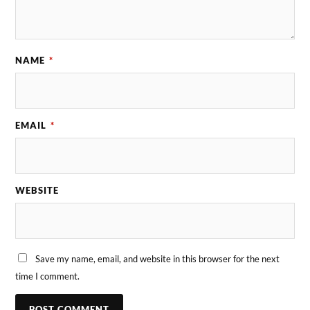
NAME
*
EMAIL
*
WEBSITE
Save my name, email, and website in this browser for the next
time I comment.