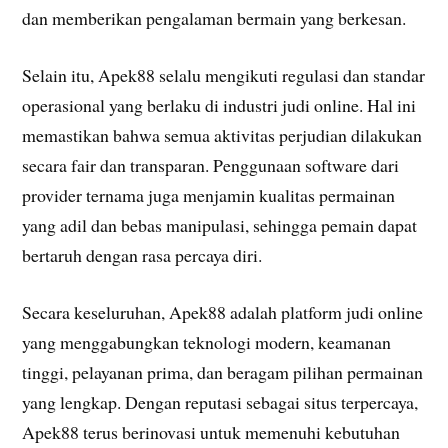
dan memberikan pengalaman bermain yang berkesan.
Selain itu, Apek88 selalu mengikuti regulasi dan standar
operasional yang berlaku di industri judi online. Hal ini
memastikan bahwa semua aktivitas perjudian dilakukan
secara fair dan transparan. Penggunaan software dari
provider ternama juga menjamin kualitas permainan
yang adil dan bebas manipulasi, sehingga pemain dapat
bertaruh dengan rasa percaya diri.
Secara keseluruhan, Apek88 adalah platform judi online
yang menggabungkan teknologi modern, keamanan
tinggi, pelayanan prima, dan beragam pilihan permainan
yang lengkap. Dengan reputasi sebagai situs terpercaya,
Apek88 terus berinovasi untuk memenuhi kebutuhan