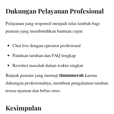
Dukungan Pelayanan Profesional
Pelayanan yang responsif menjadi nilai tambah bagi
pemain yang membutuhkan bantuan cepat:
Chat live dengan operator profesional
Panduan taruhan dan FAQ lengkap
Resolusi masalah dalam waktu singkat
timunmerah
Banyak pemain yang memuji
karena
dukungan profesionalnya, membuat pengalaman taruhan
terasa nyaman dan bebas stres.
Kesimpulan