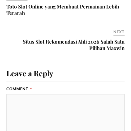
Toto Slot Online yang Membuat Permainan Lebih
Terarah
NEXT
Situs Slot Rekomendasi Ahli 2026 Salah Satu
Pilihan Maxwin
Leave a Reply
COMMENT
*