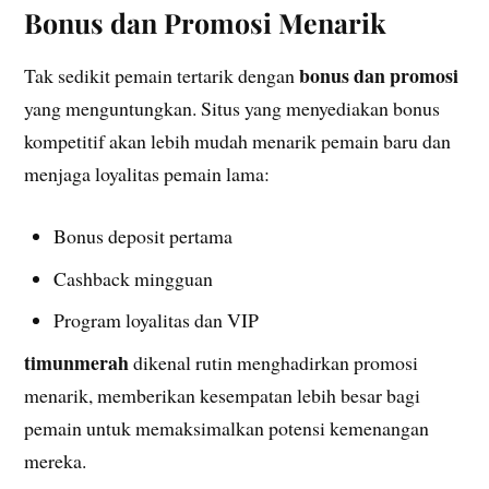
Bonus dan Promosi Menarik
bonus dan promosi
Tak sedikit pemain tertarik dengan
yang menguntungkan. Situs yang menyediakan bonus
kompetitif akan lebih mudah menarik pemain baru dan
menjaga loyalitas pemain lama:
Bonus deposit pertama
Cashback mingguan
Program loyalitas dan VIP
timunmerah
dikenal rutin menghadirkan promosi
menarik, memberikan kesempatan lebih besar bagi
pemain untuk memaksimalkan potensi kemenangan
mereka.