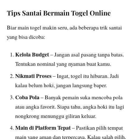
Tips Santai Bermain Togel Online
Biar main togel makin seru, ada beberapa trik santai
yang bisa dicoba:
Kelola Budget
– Jangan asal pasang tanpa batas.
Tentukan nominal yang nyaman buat kamu.
Nikmati Proses
– Ingat, togel itu hiburan. Jadi
kalau belum hoki, jangan langsung baper.
Coba Pola
– Banyak pemain suka mencoba pola
atau angka favorit. Siapa tahu, angka hoki itu lagi
nongkrong menunggu giliran keluar.
Main di Platform Tepat
– Pastikan pilih tempat
main yang aman dan terpercaya. Kalau salah pilih,