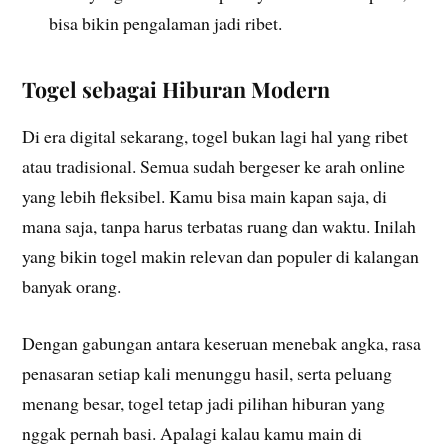
bisa bikin pengalaman jadi ribet.
Togel sebagai Hiburan Modern
Di era digital sekarang, togel bukan lagi hal yang ribet
atau tradisional. Semua sudah bergeser ke arah online
yang lebih fleksibel. Kamu bisa main kapan saja, di
mana saja, tanpa harus terbatas ruang dan waktu. Inilah
yang bikin togel makin relevan dan populer di kalangan
banyak orang.
Dengan gabungan antara keseruan menebak angka, rasa
penasaran setiap kali menunggu hasil, serta peluang
menang besar, togel tetap jadi pilihan hiburan yang
nggak pernah basi. Apalagi kalau kamu main di