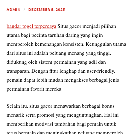
ADMIN
DECEMBER 5, 2025
bandar togel terpercaya
Situs gacor menjadi pilihan
utama bagi pecinta taruhan daring yang ingin
memperoleh kemenangan konsisten. Keunggulan utama
dari situs ini adalah peluang menang yang tinggi,
didukung oleh sistem permainan yang adil dan
transparan. Dengan fitur lengkap dan user-friendly,
pemain dapat lebih mudah mengakses berbagai jenis
permainan favorit mereka.
Selain itu, situs gacor menawarkan berbagai bonus
menarik serta promosi yang menguntungkan. Hal ini
memberikan motivasi tambahan bagi pemain untuk
terus bermain dan meningkatkan peluang memperoleh