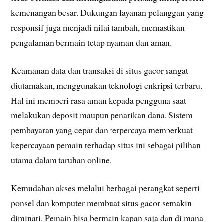
kemenangan besar. Dukungan layanan pelanggan yang
responsif juga menjadi nilai tambah, memastikan
pengalaman bermain tetap nyaman dan aman.
Keamanan data dan transaksi di situs gacor sangat
diutamakan, menggunakan teknologi enkripsi terbaru.
Hal ini memberi rasa aman kepada pengguna saat
melakukan deposit maupun penarikan dana. Sistem
pembayaran yang cepat dan terpercaya memperkuat
kepercayaan pemain terhadap situs ini sebagai pilihan
utama dalam taruhan online.
Kemudahan akses melalui berbagai perangkat seperti
ponsel dan komputer membuat situs gacor semakin
diminati. Pemain bisa bermain kapan saja dan di mana