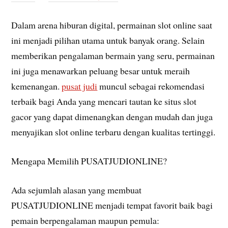
Dalam arena hiburan digital, permainan slot online saat
ini menjadi pilihan utama untuk banyak orang. Selain
memberikan pengalaman bermain yang seru, permainan
ini juga menawarkan peluang besar untuk meraih
kemenangan.
pusat judi
muncul sebagai rekomendasi
terbaik bagi Anda yang mencari tautan ke situs slot
gacor yang dapat dimenangkan dengan mudah dan juga
menyajikan slot online terbaru dengan kualitas tertinggi.
Mengapa Memilih PUSATJUDIONLINE?
Ada sejumlah alasan yang membuat
PUSATJUDIONLINE menjadi tempat favorit baik bagi
pemain berpengalaman maupun pemula: