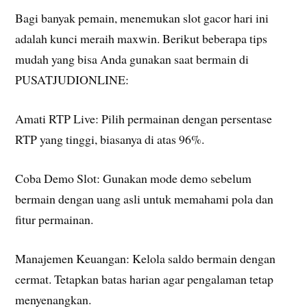
Bagi banyak pemain, menemukan slot gacor hari ini
adalah kunci meraih maxwin. Berikut beberapa tips
mudah yang bisa Anda gunakan saat bermain di
PUSATJUDIONLINE:
Amati RTP Live: Pilih permainan dengan persentase
RTP yang tinggi, biasanya di atas 96%.
Coba Demo Slot: Gunakan mode demo sebelum
bermain dengan uang asli untuk memahami pola dan
fitur permainan.
Manajemen Keuangan: Kelola saldo bermain dengan
cermat. Tetapkan batas harian agar pengalaman tetap
menyenangkan.