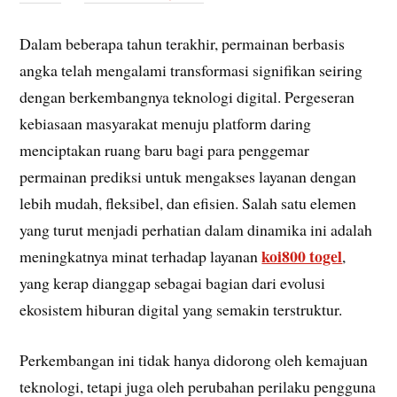
Dalam beberapa tahun terakhir, permainan berbasis
angka telah mengalami transformasi signifikan seiring
dengan berkembangnya teknologi digital. Pergeseran
kebiasaan masyarakat menuju platform daring
menciptakan ruang baru bagi para penggemar
permainan prediksi untuk mengakses layanan dengan
lebih mudah, fleksibel, dan efisien. Salah satu elemen
yang turut menjadi perhatian dalam dinamika ini adalah
koi800 togel
meningkatnya minat terhadap layanan
,
yang kerap dianggap sebagai bagian dari evolusi
ekosistem hiburan digital yang semakin terstruktur.
Perkembangan ini tidak hanya didorong oleh kemajuan
teknologi, tetapi juga oleh perubahan perilaku pengguna