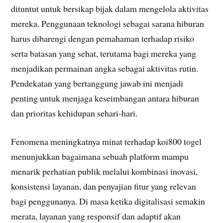
dituntut untuk bersikap bijak dalam mengelola aktivitas
mereka. Penggunaan teknologi sebagai sarana hiburan
harus dibarengi dengan pemahaman terhadap risiko
serta batasan yang sehat, terutama bagi mereka yang
menjadikan permainan angka sebagai aktivitas rutin.
Pendekatan yang bertanggung jawab ini menjadi
penting untuk menjaga keseimbangan antara hiburan
dan prioritas kehidupan sehari-hari.
Fenomena meningkatnya minat terhadap koi800 togel
menunjukkan bagaimana sebuah platform mampu
menarik perhatian publik melalui kombinasi inovasi,
konsistensi layanan, dan penyajian fitur yang relevan
bagi penggunanya. Di masa ketika digitalisasi semakin
merata, layanan yang responsif dan adaptif akan