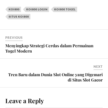
KOI800
KOI800 LOGIN
KOI800 TOGEL
SITUS KOI800
PREVIOUS
Menyingkap Strategi Cerdas dalam Permainan
Togel Modern
NEXT
Tren Baru dalam Dunia Slot Online yang Digemari
di Situs Slot Gacor
Leave a Reply