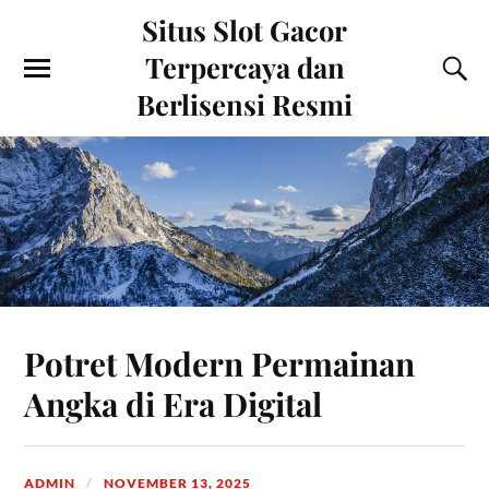
Situs Slot Gacor
Terpercaya dan
Berlisensi Resmi
Potret Modern Permainan
Angka di Era Digital
ADMIN
NOVEMBER 13, 2025