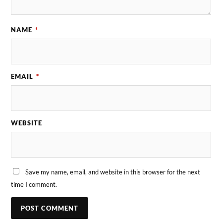
NAME
*
EMAIL
*
WEBSITE
Save my name, email, and website in this browser for the next
time I comment.