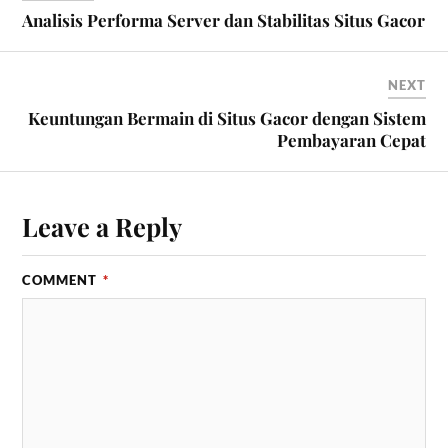
Analisis Performa Server dan Stabilitas Situs Gacor
NEXT
Keuntungan Bermain di Situs Gacor dengan Sistem
Pembayaran Cepat
Leave a Reply
COMMENT
*