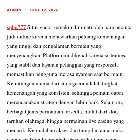
ADMIN
JUNE 12, 2026
spbu777
Situs gacor semakin diminati oleh para pecinta
judi online karena menawarkan peluang kemenangan
yang tinggi dan pengalaman bermain yang
menyenangkan. Platform ini dikenal karena sistemnya
yang stabil dan layanan pelanggan yang responsif,
memastikan pengguna merasa nyaman saat bermain.
Keuntungan utama dari situs gacor adalah tingkat
kemenangan yang konsisten, sehingga pemain dapat
merencanakan strategi dengan lebih baik. Selain itu,
berbagai jenis permainan tersedia, mulai dari slot,
taruhan olahraga, hingga permainan live casino yang
menarik. Kemudahan akses dan tampilan antarmuka
yang user-friendly menjadi daya tarik utama yang