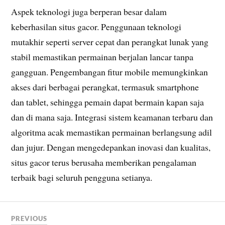
Aspek teknologi juga berperan besar dalam
keberhasilan situs gacor. Penggunaan teknologi
mutakhir seperti server cepat dan perangkat lunak yang
stabil memastikan permainan berjalan lancar tanpa
gangguan. Pengembangan fitur mobile memungkinkan
akses dari berbagai perangkat, termasuk smartphone
dan tablet, sehingga pemain dapat bermain kapan saja
dan di mana saja. Integrasi sistem keamanan terbaru dan
algoritma acak memastikan permainan berlangsung adil
dan jujur. Dengan mengedepankan inovasi dan kualitas,
situs gacor terus berusaha memberikan pengalaman
terbaik bagi seluruh pengguna setianya.
PREVIOUS