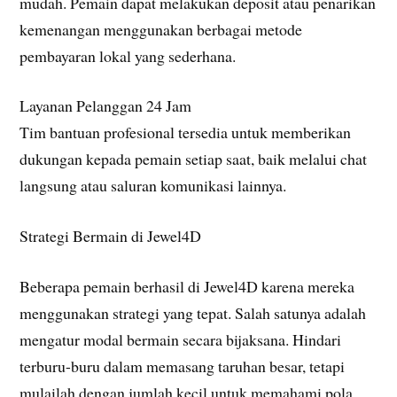
mudah. Pemain dapat melakukan deposit atau penarikan
kemenangan menggunakan berbagai metode
pembayaran lokal yang sederhana.
Layanan Pelanggan 24 Jam
Tim bantuan profesional tersedia untuk memberikan
dukungan kepada pemain setiap saat, baik melalui chat
langsung atau saluran komunikasi lainnya.
Strategi Bermain di Jewel4D
Beberapa pemain berhasil di Jewel4D karena mereka
menggunakan strategi yang tepat. Salah satunya adalah
mengatur modal bermain secara bijaksana. Hindari
terburu-buru dalam memasang taruhan besar, tetapi
mulailah dengan jumlah kecil untuk memahami pola