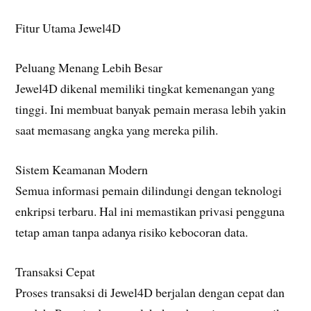
Fitur Utama Jewel4D
Peluang Menang Lebih Besar
Jewel4D dikenal memiliki tingkat kemenangan yang
tinggi. Ini membuat banyak pemain merasa lebih yakin
saat memasang angka yang mereka pilih.
Sistem Keamanan Modern
Semua informasi pemain dilindungi dengan teknologi
enkripsi terbaru. Hal ini memastikan privasi pengguna
tetap aman tanpa adanya risiko kebocoran data.
Transaksi Cepat
Proses transaksi di Jewel4D berjalan dengan cepat dan