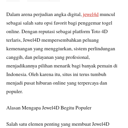
Dalam arena perjudian angka digital,
jewel4d
muncul
sebagai salah satu opsi favorit bagi penggemar togel
online. Dengan reputasi sebagai platform Toto 4D
terlaris, Jewel4D mempersembahkan peluang
kemenangan yang menggiurkan, sistem perlindungan
canggih, dan pelayanan yang profesional,
menjadikannya pilihan menarik bagi banyak pemain di
Indonesia. Oleh karena itu, situs ini terus tumbuh
menjadi pusat hiburan online yang terpercaya dan
populer.
Alasan Mengapa Jewel4D Begitu Populer
Salah satu elemen penting yang membuat Jewel4D