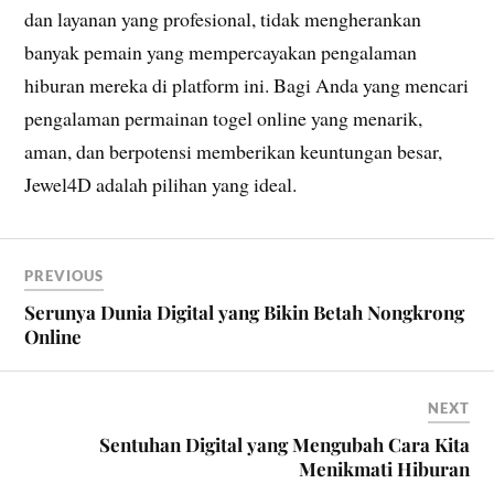
dan layanan yang profesional, tidak mengherankan
banyak pemain yang mempercayakan pengalaman
hiburan mereka di platform ini. Bagi Anda yang mencari
pengalaman permainan togel online yang menarik,
aman, dan berpotensi memberikan keuntungan besar,
Jewel4D adalah pilihan yang ideal.
PREVIOUS
Serunya Dunia Digital yang Bikin Betah Nongkrong
Online
NEXT
Sentuhan Digital yang Mengubah Cara Kita
Menikmati Hiburan