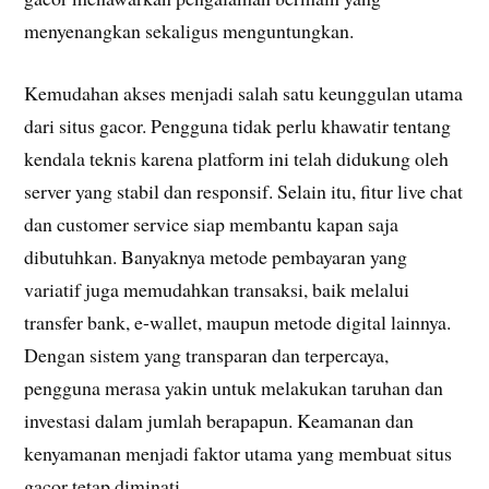
menyenangkan sekaligus menguntungkan.
Kemudahan akses menjadi salah satu keunggulan utama
dari situs gacor. Pengguna tidak perlu khawatir tentang
kendala teknis karena platform ini telah didukung oleh
server yang stabil dan responsif. Selain itu, fitur live chat
dan customer service siap membantu kapan saja
dibutuhkan. Banyaknya metode pembayaran yang
variatif juga memudahkan transaksi, baik melalui
transfer bank, e-wallet, maupun metode digital lainnya.
Dengan sistem yang transparan dan terpercaya,
pengguna merasa yakin untuk melakukan taruhan dan
investasi dalam jumlah berapapun. Keamanan dan
kenyamanan menjadi faktor utama yang membuat situs
gacor tetap diminati.