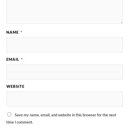
NAME
*
EMAIL
*
WEBSITE
Save my name, email, and website in this browser for the next
time I comment.