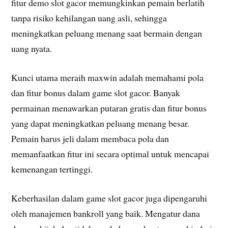
fitur demo slot gacor memungkinkan pemain berlatih
tanpa risiko kehilangan uang asli, sehingga
meningkatkan peluang menang saat bermain dengan
uang nyata.
Kunci utama meraih maxwin adalah memahami pola
dan fitur bonus dalam game slot gacor. Banyak
permainan menawarkan putaran gratis dan fitur bonus
yang dapat meningkatkan peluang menang besar.
Pemain harus jeli dalam membaca pola dan
memanfaatkan fitur ini secara optimal untuk mencapai
kemenangan tertinggi.
Keberhasilan dalam game slot gacor juga dipengaruhi
oleh manajemen bankroll yang baik. Mengatur dana