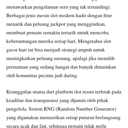
menawarkan pengalaman seru yang tak tertandingi.
Berbagai jenis mesin slot modern hadir dengan fitur
menarik dan peluang jackpot yang menggiurkan,
membuat pemain semakin tertarik untuk mencoba
keberuntungan mereka setiap hari. Mengetahui slot
gacor hari ini bisa menjadi strategi ampuh untuk
meningkatkan peluang menang, apalagi jika memilih
permainan yang sedang hangat dan banyak dimainkan
oleh komunitas pecinta judi daring.
Keunggulan utama dari platform slot resmi terletak pada
keadilan dan transparansi yang dijamin oleh pihak
pengelola. Sistem RNG (Random Number Generator)
yang digunakan memastikan setiap putaran berlangsung
secara acak dan fair, sehingga pemain tidak perlu