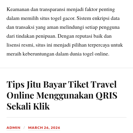
Keamanan dan transparansi menjadi faktor penting
dalam memilih situs togel gacor. Sistem enkripsi data
dan transaksi yang aman melindungi setiap pengguna
dari tindakan penipuan. Dengan reputasi baik dan
lisensi resmi, situs ini menjadi pilihan terpercaya untuk
meraih keberuntungan dalam dunia togel online.
Tips Jitu Bayar Tiket Travel
Online Menggunakan QRIS
Sekali Klik
ADMIN
MARCH 26, 2026