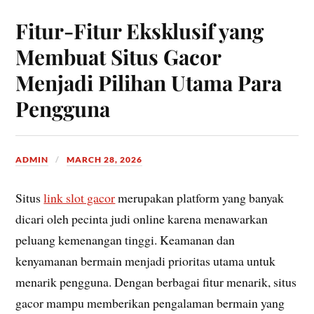
Fitur-Fitur Eksklusif yang
Membuat Situs Gacor
Menjadi Pilihan Utama Para
Pengguna
ADMIN
MARCH 28, 2026
Situs
link slot gacor
merupakan platform yang banyak
dicari oleh pecinta judi online karena menawarkan
peluang kemenangan tinggi. Keamanan dan
kenyamanan bermain menjadi prioritas utama untuk
menarik pengguna. Dengan berbagai fitur menarik, situs
gacor mampu memberikan pengalaman bermain yang