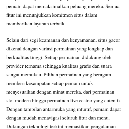
pemain dapat memaksimalkan peluang mereka. Semua
fitur ini menunjukkan komitmen situs dalam
memberikan layanan terbaik.
Selain dari segi keamanan dan kenyamanan, situs gacor
dikenal dengan variasi permainan yang lengkap dan
berkualitas tinggi. Setiap permainan didukung oleh
provider ternama sehingga kualitas grafis dan suara
sangat memukau. Pilihan permainan yang beragam
memberi kesempatan setiap pemain untuk
menyesuaikan dengan minat mereka, dari permainan
slot modern hingga permainan live casino yang autentik.
Dengan tampilan antarmuka yang intuitif, pemain dapat
dengan mudah menavigasi seluruh fitur dan menu.
Dukungan teknologi terkini memastikan pengalaman