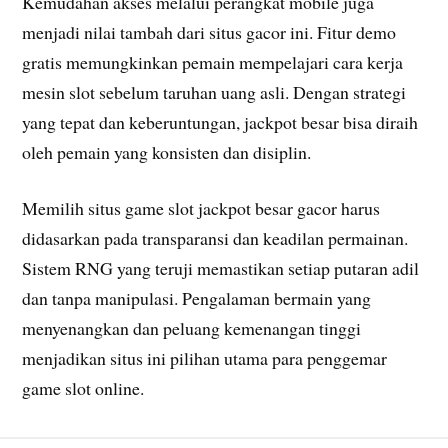
Kemudahan akses melalui perangkat mobile juga
menjadi nilai tambah dari situs gacor ini. Fitur demo
gratis memungkinkan pemain mempelajari cara kerja
mesin slot sebelum taruhan uang asli. Dengan strategi
yang tepat dan keberuntungan, jackpot besar bisa diraih
oleh pemain yang konsisten dan disiplin.
Memilih situs game slot jackpot besar gacor harus
didasarkan pada transparansi dan keadilan permainan.
Sistem RNG yang teruji memastikan setiap putaran adil
dan tanpa manipulasi. Pengalaman bermain yang
menyenangkan dan peluang kemenangan tinggi
menjadikan situs ini pilihan utama para penggemar
game slot online.