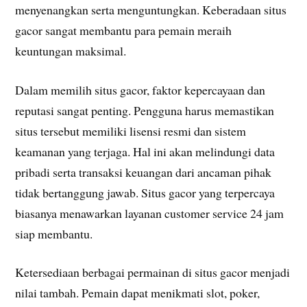
menyenangkan serta menguntungkan. Keberadaan situs
gacor sangat membantu para pemain meraih
keuntungan maksimal.
Dalam memilih situs gacor, faktor kepercayaan dan
reputasi sangat penting. Pengguna harus memastikan
situs tersebut memiliki lisensi resmi dan sistem
keamanan yang terjaga. Hal ini akan melindungi data
pribadi serta transaksi keuangan dari ancaman pihak
tidak bertanggung jawab. Situs gacor yang terpercaya
biasanya menawarkan layanan customer service 24 jam
siap membantu.
Ketersediaan berbagai permainan di situs gacor menjadi
nilai tambah. Pemain dapat menikmati slot, poker,