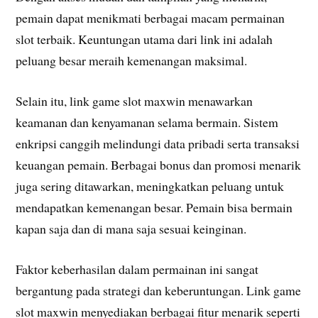
pemain dapat menikmati berbagai macam permainan
slot terbaik. Keuntungan utama dari link ini adalah
peluang besar meraih kemenangan maksimal.
Selain itu, link game slot maxwin menawarkan
keamanan dan kenyamanan selama bermain. Sistem
enkripsi canggih melindungi data pribadi serta transaksi
keuangan pemain. Berbagai bonus dan promosi menarik
juga sering ditawarkan, meningkatkan peluang untuk
mendapatkan kemenangan besar. Pemain bisa bermain
kapan saja dan di mana saja sesuai keinginan.
Faktor keberhasilan dalam permainan ini sangat
bergantung pada strategi dan keberuntungan. Link game
slot maxwin menyediakan berbagai fitur menarik seperti