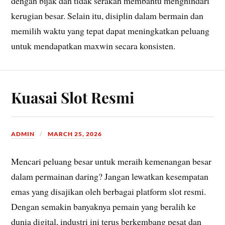
dengan bijak dan tidak serakah membantu menghindari
kerugian besar. Selain itu, disiplin dalam bermain dan
memilih waktu yang tepat dapat meningkatkan peluang
untuk mendapatkan maxwin secara konsisten.
Kuasai Slot Resmi
ADMIN
MARCH 25, 2026
Mencari peluang besar untuk meraih kemenangan besar
dalam permainan daring? Jangan lewatkan kesempatan
emas yang disajikan oleh berbagai platform slot resmi.
Dengan semakin banyaknya pemain yang beralih ke
dunia digital, industri ini terus berkembang pesat dan