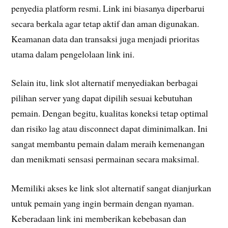
penyedia platform resmi. Link ini biasanya diperbarui
secara berkala agar tetap aktif dan aman digunakan.
Keamanan data dan transaksi juga menjadi prioritas
utama dalam pengelolaan link ini.
Selain itu, link slot alternatif menyediakan berbagai
pilihan server yang dapat dipilih sesuai kebutuhan
pemain. Dengan begitu, kualitas koneksi tetap optimal
dan risiko lag atau disconnect dapat diminimalkan. Ini
sangat membantu pemain dalam meraih kemenangan
dan menikmati sensasi permainan secara maksimal.
Memiliki akses ke link slot alternatif sangat dianjurkan
untuk pemain yang ingin bermain dengan nyaman.
Keberadaan link ini memberikan kebebasan dan