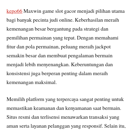
kepo66
Maxwin game slot gacor menjadi pilihan utama
bagi banyak pecinta judi online. Keberhasilan meraih
kemenangan besar bergantung pada strategi dan
pemilihan permainan yang tepat. Dengan memahami
fitur dan pola permainan, peluang meraih jackpot
semakin besar dan membuat pengalaman bermain
menjadi lebih menyenangkan. Keberuntungan dan
konsistensi juga berperan penting dalam meraih
kemenangan maksimal.
Memilih platform yang terpercaya sangat penting untuk
memastikan keamanan dan kenyamanan saat bermain.
Situs resmi dan terlisensi menawarkan transaksi yang
aman serta layanan pelanggan yang responsif. Selain itu,