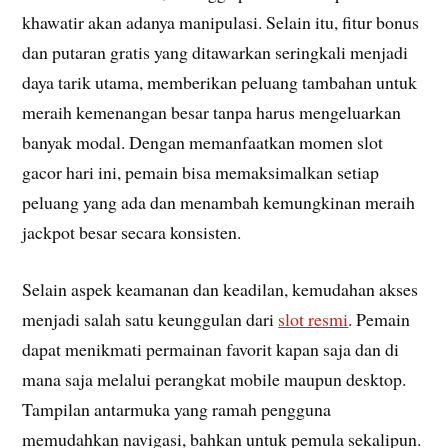
khawatir akan adanya manipulasi. Selain itu, fitur bonus
dan putaran gratis yang ditawarkan seringkali menjadi
daya tarik utama, memberikan peluang tambahan untuk
meraih kemenangan besar tanpa harus mengeluarkan
banyak modal. Dengan memanfaatkan momen slot
gacor hari ini, pemain bisa memaksimalkan setiap
peluang yang ada dan menambah kemungkinan meraih
jackpot besar secara konsisten.
Selain aspek keamanan dan keadilan, kemudahan akses
menjadi salah satu keunggulan dari
slot resmi
. Pemain
dapat menikmati permainan favorit kapan saja dan di
mana saja melalui perangkat mobile maupun desktop.
Tampilan antarmuka yang ramah pengguna
memudahkan navigasi, bahkan untuk pemula sekalipun.