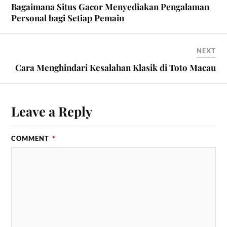
Bagaimana Situs Gacor Menyediakan Pengalaman
Personal bagi Setiap Pemain
NEXT
Cara Menghindari Kesalahan Klasik di Toto Macau
Leave a Reply
COMMENT
*