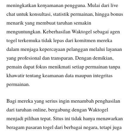
meningkatkan kenyamanan pengguna. Mulai dari live
chat untuk konsultasi, statistik permainan, hingga bonus
menarik yang membuat taruhan semakin
menguntungkan. Keberhasilan Waktogel sebagai agen
togel terkemuka tidak lepas dari komitmen mereka
dalam menjaga kepercayaan pelanggan melalui layanan
yang profesional dan transparan. Dengan demikian,
pemain dapat fokus menikmati setiap permainan tanpa
khawatir tentang keamanan data maupun integritas
permainan.
Bagi mereka yang serius ingin menambah penghasilan
dari taruhan online, bergabung dengan Waktogel
menjadi pilihan tepat. Situs ini tidak hanya menawarkan
beragam pasaran togel dari berbagai negara, tetapi juga