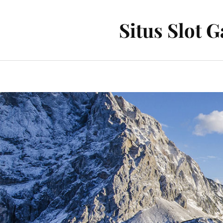
Situs Slot 