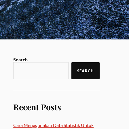
Search
SEARCH
Recent Posts
Cara Menggunakan Data Statistik Untuk