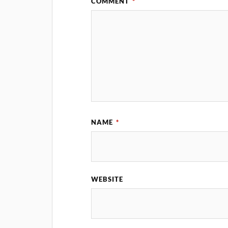
COMMENT
*
NAME
*
WEBSITE