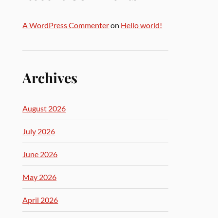
A WordPress Commenter
on
Hello world!
Archives
August 2026
July 2026
June 2026
May 2026
April 2026