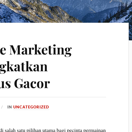
te Marketing
gkatkan
us Gacor
IN
UNCATEGORIZED
i salah satu pilihan utama bagi pecinta permainan