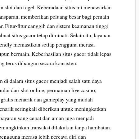
an slot dan togel. Keberadaan situs ini menawarkan
ansparan, memberikan peluang besar bagi pemain
 Fitur-fitur canggih dan sistem keamanan tinggi
t situs gacor tetap diminati. Selain itu, layanan
riendly memastikan setiap pengguna merasa
pun bermain. Keberhasilan situs gacor tidak lepas
ng terus dibangun secara konsisten.
n di dalam situs gacor menjadi salah satu daya
lai dari slot online, permainan live casino,
an grafis menarik dan gameplay yang mudah
enarik seringkali diberikan untuk meningkatkan
ayaran yang cepat dan aman juga menjadi
memungkinkan transaksi dilakukan tanpa hambatan.
pengguna merasa lebih percaya diri dan