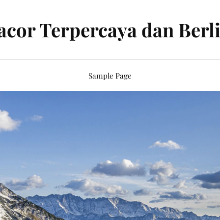
Gacor Terpercaya dan Berl
Sample Page