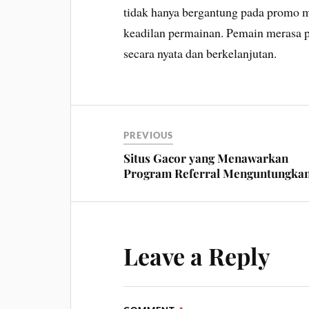
tidak hanya bergantung pada promo me
keadilan permainan. Pemain merasa 
secara nyata dan berkelanjutan.
PREVIOUS
Situs Gacor yang Menawarkan
Program Referral Menguntungka
Leave a Reply