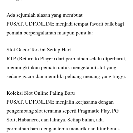
Ada sejumlah alasan yang membuat
PUSATJUDIONLINE menjadi tempat favorit baik bagi
pemain berpengalaman maupun pemula:
Slot Gacor Terkini Setiap Hari
RTP (Return to Player) dari permainan selalu diperbarui,
memungkinkan pemain untuk mengetahui slot yang
sedang gacor dan memiliki peluang menang yang tinggi.
Koleksi Slot Online Paling Baru
PUSATJUDIONLINE menjalin kerjasama dengan
pengembang slot ternama seperti Pragmatic Play, PG
Soft, Habanero, dan lainnya. Setiap bulan, ada
permainan baru dengan tema menarik dan fitur bonus