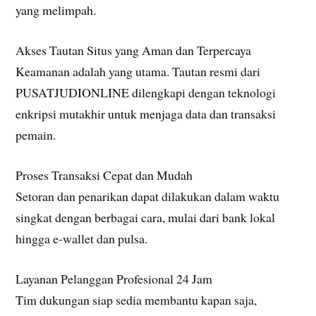
yang melimpah.
Akses Tautan Situs yang Aman dan Terpercaya
Keamanan adalah yang utama. Tautan resmi dari
PUSATJUDIONLINE dilengkapi dengan teknologi
enkripsi mutakhir untuk menjaga data dan transaksi
pemain.
Proses Transaksi Cepat dan Mudah
Setoran dan penarikan dapat dilakukan dalam waktu
singkat dengan berbagai cara, mulai dari bank lokal
hingga e-wallet dan pulsa.
Layanan Pelanggan Profesional 24 Jam
Tim dukungan siap sedia membantu kapan saja,