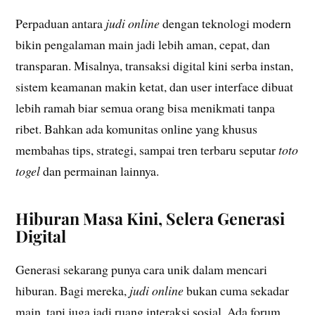
Perpaduan antara
judi online
dengan teknologi modern
bikin pengalaman main jadi lebih aman, cepat, dan
transparan. Misalnya, transaksi digital kini serba instan,
sistem keamanan makin ketat, dan user interface dibuat
lebih ramah biar semua orang bisa menikmati tanpa
ribet. Bahkan ada komunitas online yang khusus
membahas tips, strategi, sampai tren terbaru seputar
toto
togel
dan permainan lainnya.
Hiburan Masa Kini, Selera Generasi
Digital
Generasi sekarang punya cara unik dalam mencari
hiburan. Bagi mereka,
judi online
bukan cuma sekadar
main, tapi juga jadi ruang interaksi sosial. Ada forum