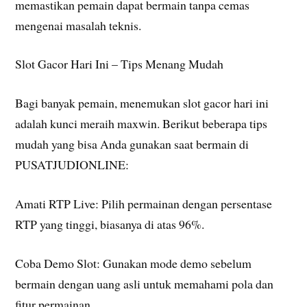
memastikan pemain dapat bermain tanpa cemas
mengenai masalah teknis.
Slot Gacor Hari Ini – Tips Menang Mudah
Bagi banyak pemain, menemukan slot gacor hari ini
adalah kunci meraih maxwin. Berikut beberapa tips
mudah yang bisa Anda gunakan saat bermain di
PUSATJUDIONLINE:
Amati RTP Live: Pilih permainan dengan persentase
RTP yang tinggi, biasanya di atas 96%.
Coba Demo Slot: Gunakan mode demo sebelum
bermain dengan uang asli untuk memahami pola dan
fitur permainan.