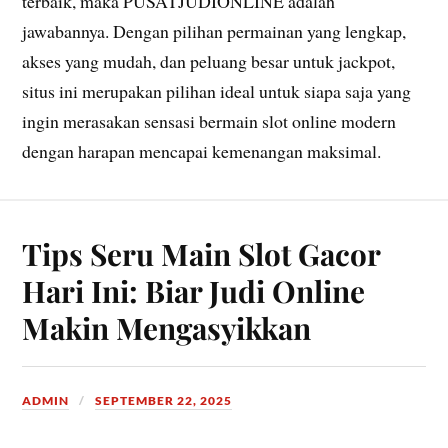
terbaik, maka PUSATJUDIONLINE adalah
jawabannya. Dengan pilihan permainan yang lengkap,
akses yang mudah, dan peluang besar untuk jackpot,
situs ini merupakan pilihan ideal untuk siapa saja yang
ingin merasakan sensasi bermain slot online modern
dengan harapan mencapai kemenangan maksimal.
Tips Seru Main Slot Gacor
Hari Ini: Biar Judi Online
Makin Mengasyikkan
ADMIN
SEPTEMBER 22, 2025