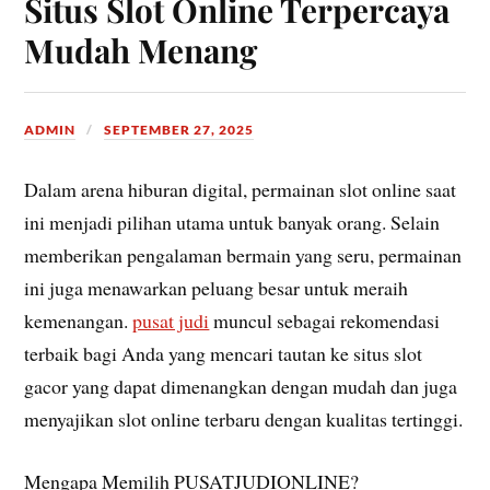
Situs Slot Online Terpercaya
Mudah Menang
ADMIN
SEPTEMBER 27, 2025
Dalam arena hiburan digital, permainan slot online saat
ini menjadi pilihan utama untuk banyak orang. Selain
memberikan pengalaman bermain yang seru, permainan
ini juga menawarkan peluang besar untuk meraih
kemenangan.
pusat judi
muncul sebagai rekomendasi
terbaik bagi Anda yang mencari tautan ke situs slot
gacor yang dapat dimenangkan dengan mudah dan juga
menyajikan slot online terbaru dengan kualitas tertinggi.
Mengapa Memilih PUSATJUDIONLINE?