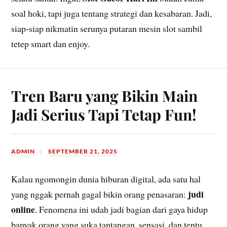
soal hoki, tapi juga tentang strategi dan kesabaran. Jadi,
siap-siap nikmatin serunya putaran mesin slot sambil
tetep smart dan enjoy.
Tren Baru yang Bikin Main
Jadi Serius Tapi Tetap Fun!
ADMIN
SEPTEMBER 21, 2025
Kalau ngomongin dunia hiburan digital, ada satu hal
judi
yang nggak pernah gagal bikin orang penasaran:
online
. Fenomena ini udah jadi bagian dari gaya hidup
banyak orang yang suka tantangan, sensasi, dan tentu