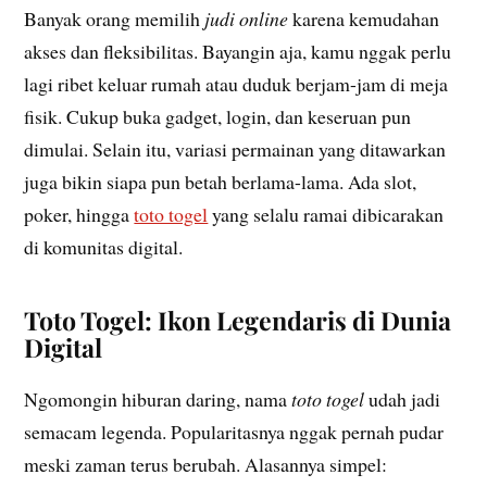
Banyak orang memilih
judi online
karena kemudahan
akses dan fleksibilitas. Bayangin aja, kamu nggak perlu
lagi ribet keluar rumah atau duduk berjam-jam di meja
fisik. Cukup buka gadget, login, dan keseruan pun
dimulai. Selain itu, variasi permainan yang ditawarkan
juga bikin siapa pun betah berlama-lama. Ada slot,
poker, hingga
toto togel
yang selalu ramai dibicarakan
di komunitas digital.
Toto Togel: Ikon Legendaris di Dunia
Digital
Ngomongin hiburan daring, nama
toto togel
udah jadi
semacam legenda. Popularitasnya nggak pernah pudar
meski zaman terus berubah. Alasannya simpel: