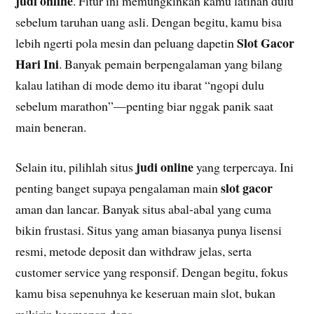
judi online
. Fitur ini memungkinkan kamu latihan dulu
sebelum taruhan uang asli. Dengan begitu, kamu bisa
Slot Gacor
lebih ngerti pola mesin dan peluang dapetin
Hari Ini
. Banyak pemain berpengalaman yang bilang
kalau latihan di mode demo itu ibarat “ngopi dulu
sebelum marathon”—penting biar nggak panik saat
main beneran.
judi online
Selain itu, pilihlah situs
yang terpercaya. Ini
slot gacor
penting banget supaya pengalaman main
aman dan lancar. Banyak situs abal-abal yang cuma
bikin frustasi. Situs yang aman biasanya punya lisensi
resmi, metode deposit dan withdraw jelas, serta
customer service yang responsif. Dengan begitu, fokus
kamu bisa sepenuhnya ke keseruan main slot, bukan