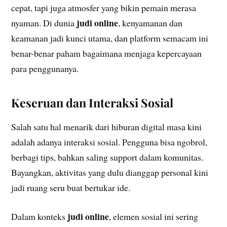
cepat, tapi juga atmosfer yang bikin pemain merasa
judi online
nyaman. Di dunia
, kenyamanan dan
keamanan jadi kunci utama, dan platform semacam ini
benar-benar paham bagaimana menjaga kepercayaan
para penggunanya.
Keseruan dan Interaksi Sosial
Salah satu hal menarik dari hiburan digital masa kini
adalah adanya interaksi sosial. Pengguna bisa ngobrol,
berbagi tips, bahkan saling support dalam komunitas.
Bayangkan, aktivitas yang dulu dianggap personal kini
jadi ruang seru buat bertukar ide.
judi online
Dalam konteks
, elemen sosial ini sering