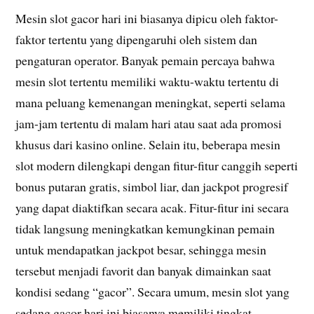
Mesin slot gacor hari ini biasanya dipicu oleh faktor-
faktor tertentu yang dipengaruhi oleh sistem dan
pengaturan operator. Banyak pemain percaya bahwa
mesin slot tertentu memiliki waktu-waktu tertentu di
mana peluang kemenangan meningkat, seperti selama
jam-jam tertentu di malam hari atau saat ada promosi
khusus dari kasino online. Selain itu, beberapa mesin
slot modern dilengkapi dengan fitur-fitur canggih seperti
bonus putaran gratis, simbol liar, dan jackpot progresif
yang dapat diaktifkan secara acak. Fitur-fitur ini secara
tidak langsung meningkatkan kemungkinan pemain
untuk mendapatkan jackpot besar, sehingga mesin
tersebut menjadi favorit dan banyak dimainkan saat
kondisi sedang “gacor”. Secara umum, mesin slot yang
sedang gacor hari ini biasanya memiliki tingkat