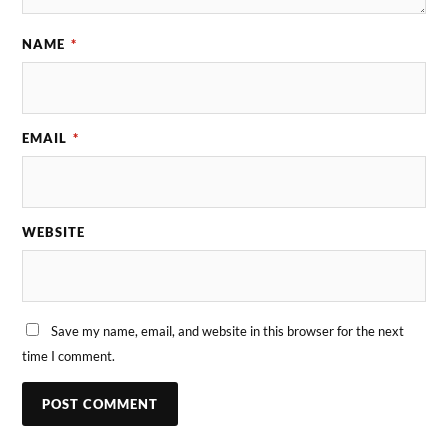
NAME
*
EMAIL
*
WEBSITE
Save my name, email, and website in this browser for the next
time I comment.