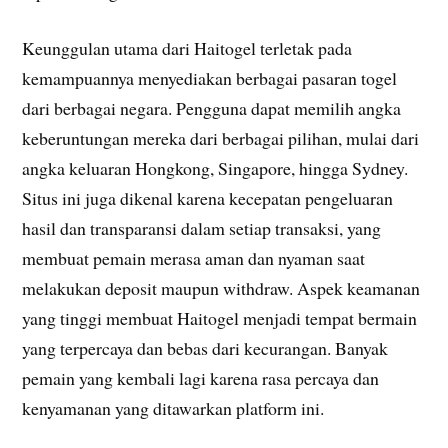
Keunggulan utama dari Haitogel terletak pada
kemampuannya menyediakan berbagai pasaran togel
dari berbagai negara. Pengguna dapat memilih angka
keberuntungan mereka dari berbagai pilihan, mulai dari
angka keluaran Hongkong, Singapore, hingga Sydney.
Situs ini juga dikenal karena kecepatan pengeluaran
hasil dan transparansi dalam setiap transaksi, yang
membuat pemain merasa aman dan nyaman saat
melakukan deposit maupun withdraw. Aspek keamanan
yang tinggi membuat Haitogel menjadi tempat bermain
yang terpercaya dan bebas dari kecurangan. Banyak
pemain yang kembali lagi karena rasa percaya dan
kenyamanan yang ditawarkan platform ini.