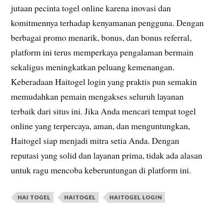
jutaan pecinta togel online karena inovasi dan
komitmennya terhadap kenyamanan pengguna. Dengan
berbagai promo menarik, bonus, dan bonus referral,
platform ini terus memperkaya pengalaman bermain
sekaligus meningkatkan peluang kemenangan.
Keberadaan Haitogel login yang praktis pun semakin
memudahkan pemain mengakses seluruh layanan
terbaik dari situs ini. Jika Anda mencari tempat togel
online yang terpercaya, aman, dan menguntungkan,
Haitogel siap menjadi mitra setia Anda. Dengan
reputasi yang solid dan layanan prima, tidak ada alasan
untuk ragu mencoba keberuntungan di platform ini.
HAI TOGEL
HAITOGEL
HAITOGEL LOGIN