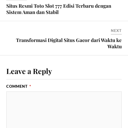
Situs Resmi Toto Slot 777 Edisi Terbaru dengan
Sistem Aman dan Stabil
NEXT
Transformasi Digital Situs Gacor dari Waktu ke
Waktu
Leave a Reply
COMMENT
*