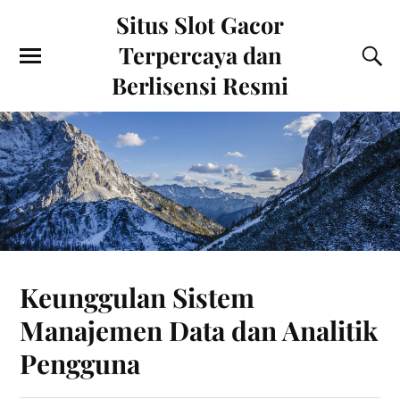
Situs Slot Gacor
Terpercaya dan
Berlisensi Resmi
Keunggulan Sistem
Manajemen Data dan Analitik
Pengguna