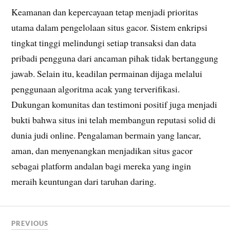
Keamanan dan kepercayaan tetap menjadi prioritas
utama dalam pengelolaan situs gacor. Sistem enkripsi
tingkat tinggi melindungi setiap transaksi dan data
pribadi pengguna dari ancaman pihak tidak bertanggung
jawab. Selain itu, keadilan permainan dijaga melalui
penggunaan algoritma acak yang terverifikasi.
Dukungan komunitas dan testimoni positif juga menjadi
bukti bahwa situs ini telah membangun reputasi solid di
dunia judi online. Pengalaman bermain yang lancar,
aman, dan menyenangkan menjadikan situs gacor
sebagai platform andalan bagi mereka yang ingin
meraih keuntungan dari taruhan daring.
PREVIOUS