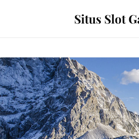
Situs Slot 