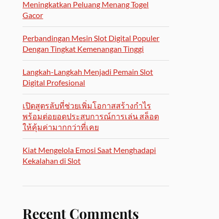
Meningkatkan Peluang Menang Togel
Gacor
Perbandingan Mesin Slot Digital Populer
Dengan Tingkat Kemenangan Tinggi
Langkah-Langkah Menjadi Pemain Slot
Digital Profesional
เปิดสูตรลับที่ช่วยเพิ่มโอกาสสร้างกำไร
พร้อมต่อยอดประสบการณ์การเล่น สล็อต
ให้คุ้มค่ามากกว่าที่เคย
Kiat Mengelola Emosi Saat Menghadapi
Kekalahan di Slot
Recent Comments