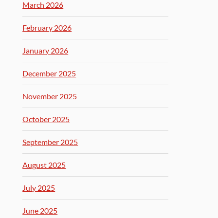
March 2026
February 2026
January 2026
December 2025
November 2025
October 2025
September 2025
August 2025
July 2025
June 2025