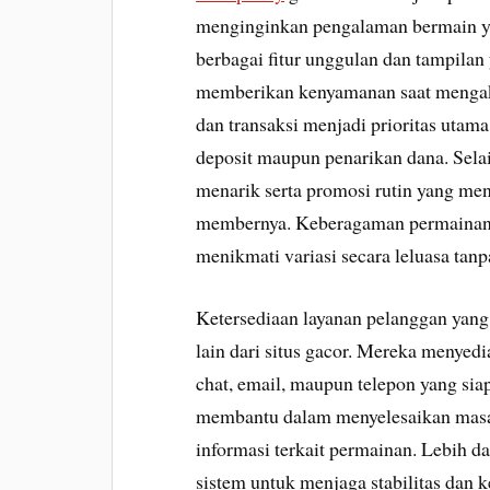
menginginkan pengalaman bermain 
berbagai fitur unggulan dan tampilan
memberikan kenyamanan saat mengaks
dan transaksi menjadi prioritas utam
deposit maupun penarikan dana. Selai
menarik serta promosi rutin yang me
membernya. Keberagaman permainan 
menikmati variasi secara leluasa tanpa
Ketersediaan layanan pelanggan yang
lain dari situs gacor. Mereka menyed
chat, email, maupun telepon yang sia
membantu dalam menyelesaikan masa
informasi terkait permainan. Lebih da
sistem untuk menjaga stabilitas dan