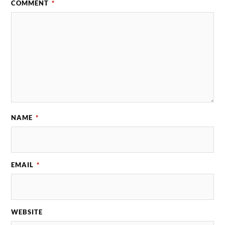
COMMENT
*
NAME
*
EMAIL
*
WEBSITE