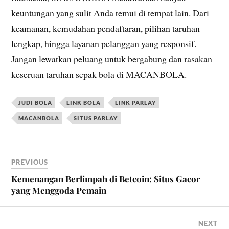
keuntungan yang sulit Anda temui di tempat lain. Dari
keamanan, kemudahan pendaftaran, pilihan taruhan
lengkap, hingga layanan pelanggan yang responsif.
Jangan lewatkan peluang untuk bergabung dan rasakan
keseruan taruhan sepak bola di MACANBOLA.
JUDI BOLA
LINK BOLA
LINK PARLAY
MACANBOLA
SITUS PARLAY
PREVIOUS
Kemenangan Berlimpah di Betcoin: Situs Gacor
yang Menggoda Pemain
NEXT