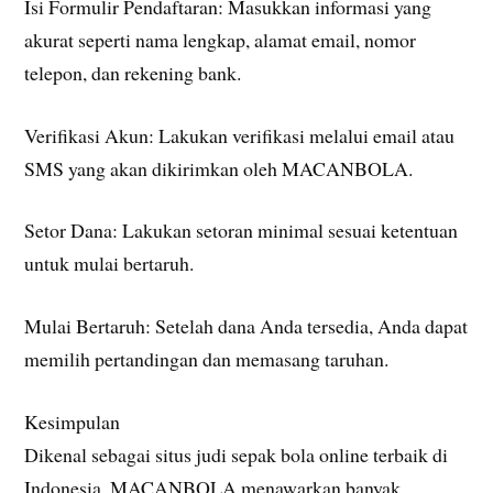
Isi Formulir Pendaftaran: Masukkan informasi yang
akurat seperti nama lengkap, alamat email, nomor
telepon, dan rekening bank.
Verifikasi Akun: Lakukan verifikasi melalui email atau
SMS yang akan dikirimkan oleh MACANBOLA.
Setor Dana: Lakukan setoran minimal sesuai ketentuan
untuk mulai bertaruh.
Mulai Bertaruh: Setelah dana Anda tersedia, Anda dapat
memilih pertandingan dan memasang taruhan.
Kesimpulan
Dikenal sebagai situs judi sepak bola online terbaik di
Indonesia, MACANBOLA menawarkan banyak