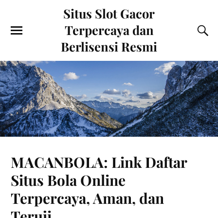
Situs Slot Gacor
Terpercaya dan
Berlisensi Resmi
MACANBOLA: Link Daftar
Situs Bola Online
Terpercaya, Aman, dan
Teruji