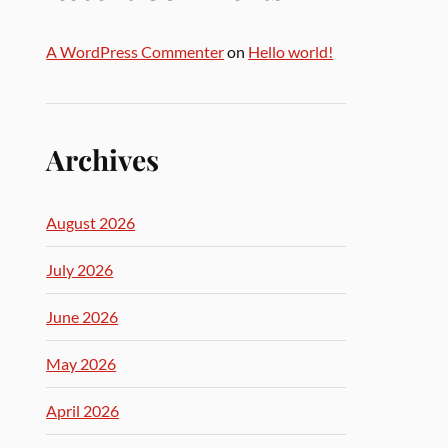
A WordPress Commenter
on
Hello world!
Archives
August 2026
July 2026
June 2026
May 2026
April 2026