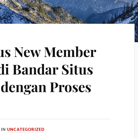
us New Member
di Bandar Situs
 dengan Proses
IN
UNCATEGORIZED