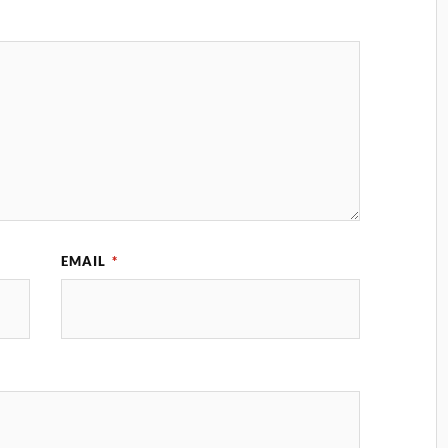
EMAIL
*