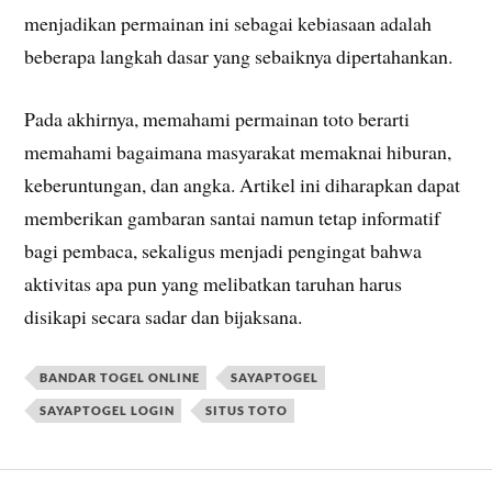
menjadikan permainan ini sebagai kebiasaan adalah
beberapa langkah dasar yang sebaiknya dipertahankan.
Pada akhirnya, memahami permainan toto berarti
memahami bagaimana masyarakat memaknai hiburan,
keberuntungan, dan angka. Artikel ini diharapkan dapat
memberikan gambaran santai namun tetap informatif
bagi pembaca, sekaligus menjadi pengingat bahwa
aktivitas apa pun yang melibatkan taruhan harus
disikapi secara sadar dan bijaksana.
BANDAR TOGEL ONLINE
SAYAPTOGEL
SAYAPTOGEL LOGIN
SITUS TOTO