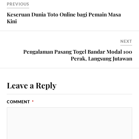
PREVIOUS
Keseruan Dunia Toto Online bagi Pemain Masa
Kini
NEXT
Pengalaman Pasang Togel Bandar Modal 100
Perak, Langsung Jutawan
Leave a Reply
COMMENT
*