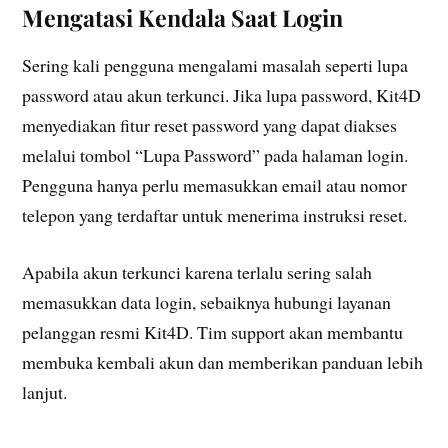
Mengatasi Kendala Saat Login
Sering kali pengguna mengalami masalah seperti lupa
password atau akun terkunci. Jika lupa password, Kit4D
menyediakan fitur reset password yang dapat diakses
melalui tombol “Lupa Password” pada halaman login.
Pengguna hanya perlu memasukkan email atau nomor
telepon yang terdaftar untuk menerima instruksi reset.
Apabila akun terkunci karena terlalu sering salah
memasukkan data login, sebaiknya hubungi layanan
pelanggan resmi Kit4D. Tim support akan membantu
membuka kembali akun dan memberikan panduan lebih
lanjut.