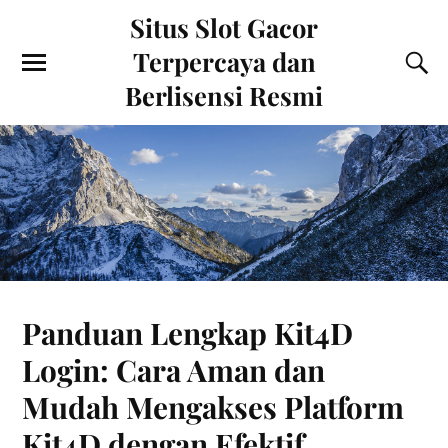
Situs Slot Gacor
Terpercaya dan
Berlisensi Resmi
Panduan Lengkap Kit4D
Login: Cara Aman dan
Mudah Mengakses Platform
Kit4D dengan Efektif