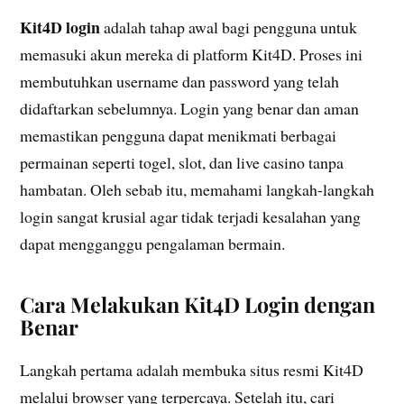
Kit4D login
adalah tahap awal bagi pengguna untuk
memasuki akun mereka di platform Kit4D. Proses ini
membutuhkan username dan password yang telah
didaftarkan sebelumnya. Login yang benar dan aman
memastikan pengguna dapat menikmati berbagai
permainan seperti togel, slot, dan live casino tanpa
hambatan. Oleh sebab itu, memahami langkah-langkah
login sangat krusial agar tidak terjadi kesalahan yang
dapat mengganggu pengalaman bermain.
Cara Melakukan Kit4D Login dengan
Benar
Langkah pertama adalah membuka situs resmi Kit4D
melalui browser yang terpercaya. Setelah itu, cari