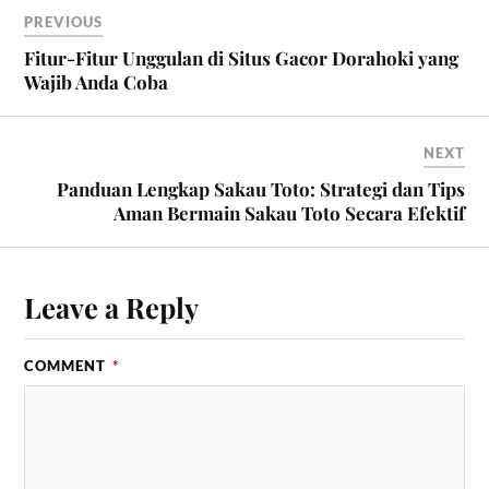
PREVIOUS
Fitur-Fitur Unggulan di Situs Gacor Dorahoki yang
Wajib Anda Coba
NEXT
Panduan Lengkap Sakau Toto: Strategi dan Tips
Aman Bermain Sakau Toto Secara Efektif
Leave a Reply
COMMENT
*