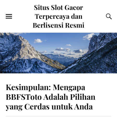
Situs Slot Gacor
Terpercaya dan
Berlisensi Resmi
Kesimpulan: Mengapa
BBFSToto Adalah Pilihan
yang Cerdas untuk Anda