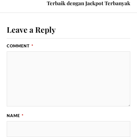
Terbaik dengan Jackpot Terbanyak
Leave a Reply
COMMENT
*
NAME
*