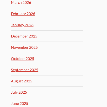
March 2026
February 2026
January 2026
December 2025
November 2025
October 2025
September 2025
August 2025
July 2025
June 2025