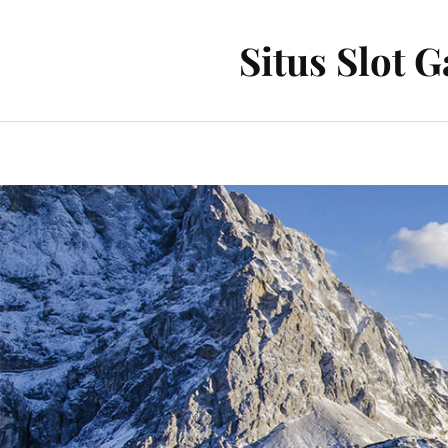
Situs Slot 