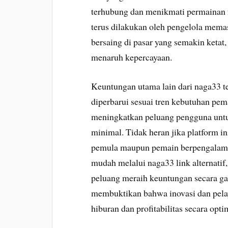
terhubung dan menikmati permainan f
terus dilakukan oleh pengelola memas
bersaing di pasar yang semakin keta
menaruh kepercayaan.
Keuntungan utama lain dari naga33 te
diperbarui sesuai tren kebutuhan pe
meningkatkan peluang pengguna unt
minimal. Tidak heran jika platform in
pemula maupun pemain berpengalaman
mudah melalui naga33 link alternatif
peluang meraih keuntungan secara ga
membuktikan bahwa inovasi dan pel
hiburan dan profitabilitas secara opti