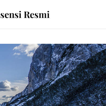
isensi Resmi