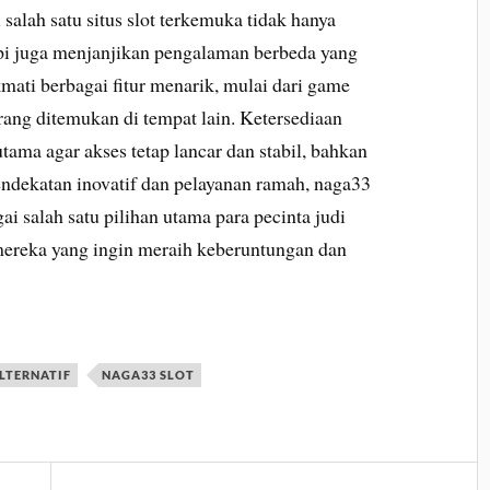
salah satu situs slot terkemuka tidak hanya
pi juga menjanjikan pengalaman berbeda yang
ati berbagai fitur menarik, mulai dari game
rang ditemukan di tempat lain. Ketersediaan
utama agar akses tetap lancar dan stabil, bahkan
pendekatan inovatif dan pelayanan ramah, naga33
 salah satu pilihan utama para pecinta judi
mereka yang ingin meraih keberuntungan dan
LTERNATIF
NAGA33 SLOT