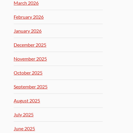
March 2026
February 2026
January 2026
December 2025
November 2025
October 2025
September 2025
August 2025
July 2025
June 2025