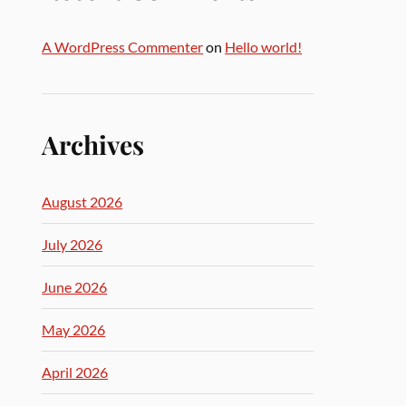
A WordPress Commenter
on
Hello world!
Archives
August 2026
July 2026
June 2026
May 2026
April 2026