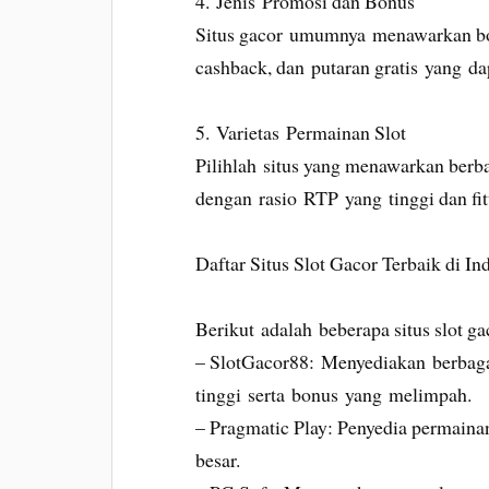
4. Jenis Promosi dan Bonus
Situs gacor umumnya menawarkan bo
cashback, dan putaran gratis yang 
5. Varietas Permainan Slot
Pilihlah situs yang menawarkan berba
dengan rasio RTP yang tinggi dan fi
Daftar Situs Slot Gacor Terbaik di In
Berikut adalah beberapa situs slot ga
– SlotGacor88: Menyediakan berbaga
tinggi serta bonus yang melimpah.
– Pragmatic Play: Penyedia permainan
besar.