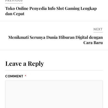
PREVIOUS
Toko Online Penyedia Info Slot Gaming Lengkap
dan Cepat
NEXT
Menikmati Serunya Dunia Hiburan Digital dengan
Cara Baru
Leave a Reply
COMMENT
*