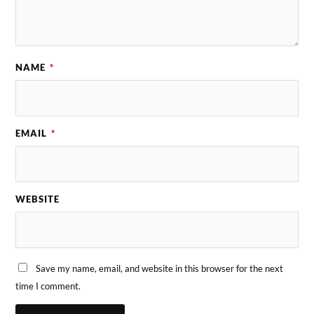
NAME
*
EMAIL
*
WEBSITE
Save my name, email, and website in this browser for the next
time I comment.