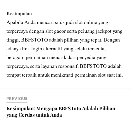
Kesimpulan
Apabila Anda mencari situs judi slot online yang
terpercaya dengan slot gacor serta peluang jackpot yang
tinggi, BBFSTOTO adalah pilihan yang tepat. Dengan
adanya link login alternatif yang selalu tersedia,
beragam permainan menarik dari penyedia yang
terpercaya, serta layanan responsif, BBFSTOTO adalah
tempat terbaik untuk menikmati permainan slot saat ini.
PREVIOUS
Kesimpulan: Mengapa BBFSToto Adalah Pilihan
yang Cerdas untuk Anda