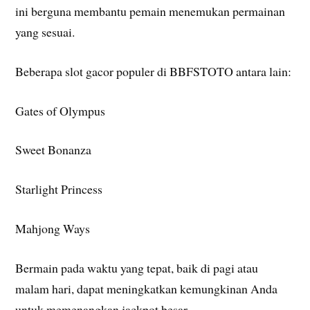
ini berguna membantu pemain menemukan permainan
yang sesuai.
Beberapa slot gacor populer di BBFSTOTO antara lain:
Gates of Olympus
Sweet Bonanza
Starlight Princess
Mahjong Ways
Bermain pada waktu yang tepat, baik di pagi atau
malam hari, dapat meningkatkan kemungkinan Anda
untuk memenangkan jackpot besar.