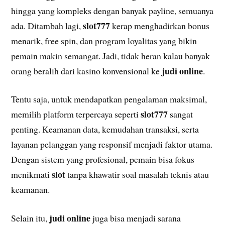
hingga yang kompleks dengan banyak payline, semuanya
slot777
ada. Ditambah lagi,
kerap menghadirkan bonus
menarik, free spin, dan program loyalitas yang bikin
pemain makin semangat. Jadi, tidak heran kalau banyak
judi online
orang beralih dari kasino konvensional ke
.
Tentu saja, untuk mendapatkan pengalaman maksimal,
slot777
memilih platform terpercaya seperti
sangat
penting. Keamanan data, kemudahan transaksi, serta
layanan pelanggan yang responsif menjadi faktor utama.
Dengan sistem yang profesional, pemain bisa fokus
slot
menikmati
tanpa khawatir soal masalah teknis atau
keamanan.
judi online
Selain itu,
juga bisa menjadi sarana