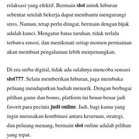
slot
relaksasi yang efektif. Bermain
untuk hiburan
sebentar setelah bekerja dapat membantu mengurangi
stres. Namun, tetap perlu diingat, bermain dengan bijak
adalah kunci. Mengatur batas taruhan, tidak terlalu
terbawa emosi, dan menikmati setiap momen permainan
akan membuat pengalaman lebih menyenangkan.
Di era serba digital, tidak ada salahnya mencoba sensasi
slot777
. Selain memberikan hiburan, juga membuka
peluang mendapatkan hadiah menarik. Dengan berbagai
pilihan game dan bonus, platform ini benar-benar jadi
judi online
favorit para pecinta
. Jadi, bagi kamu yang
ingin merasakan kombinasi antara keseruan, strategi,
slot
dan peluang menang, bermain
online adalah pilihan
yang tepat.