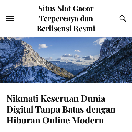
Situs Slot Gacor
Terpercaya dan
Berlisensi Resmi
Nikmati Keseruan Dunia
Digital Tanpa Batas dengan
Hiburan Online Modern