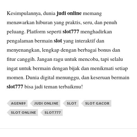
judi online
Kesimpulannya, dunia
memang
menawarkan hiburan yang praktis, seru, dan penuh
slot777
peluang. Platform seperti
menghadirkan
slot
pengalaman bermain
yang interaktif dan
menyenangkan, lengkap dengan berbagai bonus dan
fitur canggih. Jangan ragu untuk mencoba, tapi selalu
ingat untuk bermain dengan bijak dan menikmati setiap
momen. Dunia digital menunggu, dan keseruan bermain
slot777
bisa jadi teman terbaikmu!
AGEN89
JUDI ONLINE
SLOT
SLOT GACOR
SLOT ONLINE
SLOT777