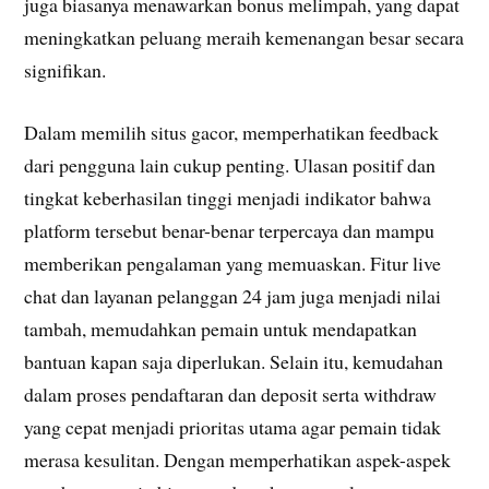
juga biasanya menawarkan bonus melimpah, yang dapat
meningkatkan peluang meraih kemenangan besar secara
signifikan.
Dalam memilih situs gacor, memperhatikan feedback
dari pengguna lain cukup penting. Ulasan positif dan
tingkat keberhasilan tinggi menjadi indikator bahwa
platform tersebut benar-benar terpercaya dan mampu
memberikan pengalaman yang memuaskan. Fitur live
chat dan layanan pelanggan 24 jam juga menjadi nilai
tambah, memudahkan pemain untuk mendapatkan
bantuan kapan saja diperlukan. Selain itu, kemudahan
dalam proses pendaftaran dan deposit serta withdraw
yang cepat menjadi prioritas utama agar pemain tidak
merasa kesulitan. Dengan memperhatikan aspek-aspek