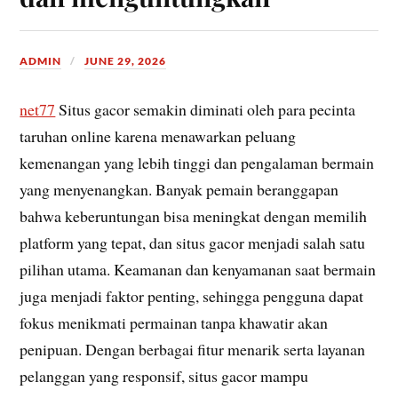
ADMIN
JUNE 29, 2026
net77
Situs gacor semakin diminati oleh para pecinta
taruhan online karena menawarkan peluang
kemenangan yang lebih tinggi dan pengalaman bermain
yang menyenangkan. Banyak pemain beranggapan
bahwa keberuntungan bisa meningkat dengan memilih
platform yang tepat, dan situs gacor menjadi salah satu
pilihan utama. Keamanan dan kenyamanan saat bermain
juga menjadi faktor penting, sehingga pengguna dapat
fokus menikmati permainan tanpa khawatir akan
penipuan. Dengan berbagai fitur menarik serta layanan
pelanggan yang responsif, situs gacor mampu