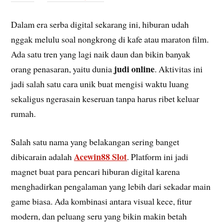
Dalam era serba digital sekarang ini, hiburan udah
nggak melulu soal nongkrong di kafe atau maraton film.
Ada satu tren yang lagi naik daun dan bikin banyak
judi online
orang penasaran, yaitu dunia
. Aktivitas ini
jadi salah satu cara unik buat mengisi waktu luang
sekaligus ngerasain keseruan tanpa harus ribet keluar
rumah.
Salah satu nama yang belakangan sering banget
Acewin88 Slot
dibicarain adalah
. Platform ini jadi
magnet buat para pencari hiburan digital karena
menghadirkan pengalaman yang lebih dari sekadar main
game biasa. Ada kombinasi antara visual kece, fitur
modern, dan peluang seru yang bikin makin betah