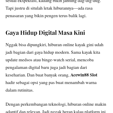
sesuai ekspektasi, kadang bikin jantung dag-dig-dug.
Tapi justru di situlah letak hiburannya—ada rasa
penasaran yang bikin pengen terus balik lagi.
Gaya Hidup Digital Masa Kini
Nggak bisa dipungkiri, hiburan online kayak gini udah
jadi bagian dari gaya hidup modern. Sama kayak kita
update medsos atau binge-watch serial, mencoba
pengalaman digital baru juga jadi bagian dari
Acewin88 Slot
keseharian. Dan buat banyak orang,
hadir sebagai opsi yang pas buat menambah warna
dalam rutinitas.
Dengan perkembangan teknologi, hiburan online makin
adaptif dan relevan. Jadi nggak heran kalau platform ini