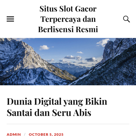
Situs Slot Gacor
Terpercaya dan
Berlisensi Resmi
Dunia Digital yang Bikin
Santai dan Seru Abis
ADMIN
OCTOBER 5, 2025