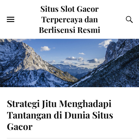
Situs Slot Gacor
Terpercaya dan
Berlisensi Resmi
Strategi Jitu Menghadapi
Tantangan di Dunia Situs
Gacor