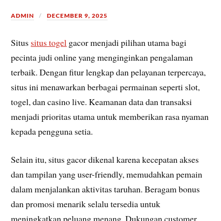
ADMIN
DECEMBER 9, 2025
Situs
situs togel
gacor menjadi pilihan utama bagi
pecinta judi online yang menginginkan pengalaman
terbaik. Dengan fitur lengkap dan pelayanan terpercaya,
situs ini menawarkan berbagai permainan seperti slot,
togel, dan casino live. Keamanan data dan transaksi
menjadi prioritas utama untuk memberikan rasa nyaman
kepada pengguna setia.
Selain itu, situs gacor dikenal karena kecepatan akses
dan tampilan yang user-friendly, memudahkan pemain
dalam menjalankan aktivitas taruhan. Beragam bonus
dan promosi menarik selalu tersedia untuk
meningkatkan peluang menang. Dukungan customer