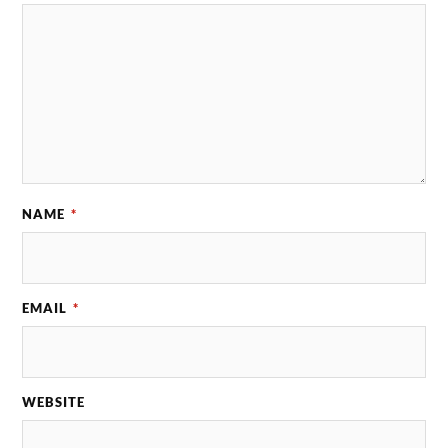
NAME
*
EMAIL
*
WEBSITE