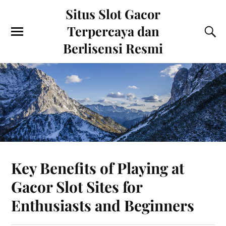
Situs Slot Gacor
Terpercaya dan
Berlisensi Resmi
Key Benefits of Playing at
Gacor Slot Sites for
Enthusiasts and Beginners