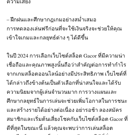
ความเสี่ยง
– ฝึกฝนและศึกษากฎเกมอย่างสม่ำเสมอ
การทดลองเล่นฟรีก่อนที่จะใช้เงินจริงจะช่วยให้คุณ
เข้าใจเกมและกลยุทธ์ต่าง ๆ ได้ดีขึ้น
ในปี 2024 การเลือกเว็บไซต์สล็อต Gacor ที่มีความน่า
เชื่อถือและคุณภาพสูงนั้นถือว่าสำคัญต่อการทำกำไร
จากเกมสล็อตออนไลน์อย่างมีประสิทธิภาพ เว็บไซต์ที่
ได้กล่าวถึงข้างต้นเป็นตัวเลือกที่น่าสนใจและได้รับ
ความนิยมจากผู้เล่นจำนวนมาก การวางแผนและ
ศึกษากลยุทธ์ในการเล่นจะช่วยเพิ่มโอกาสในการชนะ
และสร้างรายได้อย่างต่อเนื่อง อย่ารอช้า ลองสมัคร
สมาชิกและเริ่มต้นเสี่ยงโชคกับเว็บไซต์สล็อต Gacor ที่
ดีที่สุดในขณะนี้ แล้วคุณจะพบว่าการเล่นสล็อต