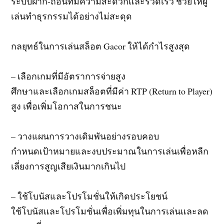
ระบบฝาก-ถอนที่มีความสะดวกและรวดเร็ว ช่วยให้ผู้
เล่นทำธุรกรรมได้อย่างไม่สะดุด
กลยุทธ์ในการเล่นสล็อต Gacor ให้ได้กำไรสูงสุด
– เลือกเกมที่มีอัตราการจ่ายสูง
ศึกษาและเลือกเกมสล็อตที่มีค่า RTP (Return to Player)
สูง เพื่อเพิ่มโอกาสในการชนะ
– วางแผนการวางเดิมพันอย่างรอบคอบ
กำหนดเป้าหมายและงบประมาณในการเล่นเพื่อหลีก
เลี่ยงการสูญเสียเงินมากเกินไป
– ใช้โบนัสและโปรโมชั่นให้เกิดประโยชน์
ใช้โบนัสและโปรโมชั่นเพื่อเพิ่มทุนในการเล่นและลด