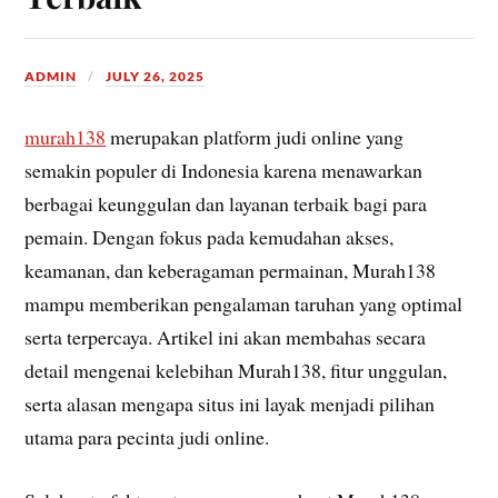
ADMIN
JULY 26, 2025
murah138
merupakan platform judi online yang
semakin populer di Indonesia karena menawarkan
berbagai keunggulan dan layanan terbaik bagi para
pemain. Dengan fokus pada kemudahan akses,
keamanan, dan keberagaman permainan, Murah138
mampu memberikan pengalaman taruhan yang optimal
serta terpercaya. Artikel ini akan membahas secara
detail mengenai kelebihan Murah138, fitur unggulan,
serta alasan mengapa situs ini layak menjadi pilihan
utama para pecinta judi online.