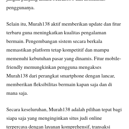
penggunanya.
Selain itu, Murah138 aktif memberikan update dan fitur
terbaru guna meningkatkan kualitas pengalaman
bermain. Pengembangan sistem secara berkala
memastikan platform tetap kompetitif dan mampu
memenuhi kebutuhan pasar yang dinamis. Fitur mobile-
friendly memungkinkan pengguna mengakses
Murah138 dari perangkat smartphone dengan lancar,
memberikan fleksibilitas bermain kapan saja dan di
mana saja.
Secara keseluruhan, Murah138 adalah pilihan tepat bagi
siapa saja yang menginginkan situs judi online
terpercaya dengan layanan komprehensif, transaksi