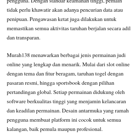
pengguna. Dengan standar keamanan tinggi, pemain
tidak perlu khawatir akan adanya pencurian data atau
penipuan. Pengawasan ketat juga dilakukan untuk
memastikan semua aktivitas taruhan berjalan secara adil
dan transparan.
Murah138 menawarkan berbagai jenis permainan judi
online yang lengkap dan menarik. Mulai dari slot online
dengan tema dan fitur beragam, taruhan togel dengan
pasaran resmi, hingga sportsbook dengan pilihan
pertandingan global. Setiap permainan didukung oleh
software berkualitas tinggi yang menjamin kelancaran
dan keadilan permainan. Desain antarmuka yang ramah
pengguna membuat platform ini cocok untuk semua
kalangan, baik pemula maupun profesional.