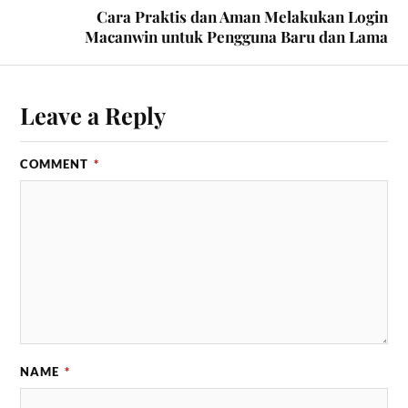
Cara Praktis dan Aman Melakukan Login
Macanwin untuk Pengguna Baru dan Lama
Leave a Reply
COMMENT
*
NAME
*