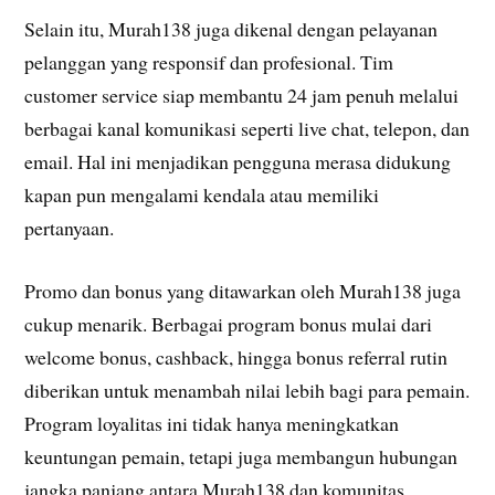
Selain itu, Murah138 juga dikenal dengan pelayanan
pelanggan yang responsif dan profesional. Tim
customer service siap membantu 24 jam penuh melalui
berbagai kanal komunikasi seperti live chat, telepon, dan
email. Hal ini menjadikan pengguna merasa didukung
kapan pun mengalami kendala atau memiliki
pertanyaan.
Promo dan bonus yang ditawarkan oleh Murah138 juga
cukup menarik. Berbagai program bonus mulai dari
welcome bonus, cashback, hingga bonus referral rutin
diberikan untuk menambah nilai lebih bagi para pemain.
Program loyalitas ini tidak hanya meningkatkan
keuntungan pemain, tetapi juga membangun hubungan
jangka panjang antara Murah138 dan komunitas