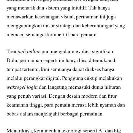
yang menarik dan sistem yang intuitif. Tak hanya
menawarkan kesenangan visual, permainan ini juga
menggabungkan unsur strategi dan keberuntungan yang
memacu semangat kompetitif para pemain.
Tren
judi online
pun mengalami evolusi signifikan.
Dulu, permainan seperti ini hanya bisa ditemukan di
tempat tertentu, kini semuanya dapat diakses hanya
melalui perangkat digital. Pengguna cukup melakukan
waktogel login
dan langsung memasuki dunia hiburan
yang penuh variasi. Dengan desain modern dan fitur
keamanan tinggi, para pemain merasa lebih nyaman dan
bebas dalam menjelajahi berbagai permainan.
Menariknya, kemunculan teknologi seperti AI dan big