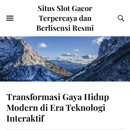
Situs Slot Gacor
Terpercaya dan
Berlisensi Resmi
Transformasi Gaya Hidup
Modern di Era Teknologi
Interaktif