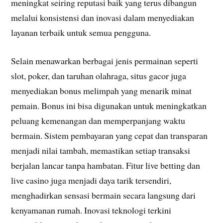
meningkat seiring reputasi baik yang terus dibangun
melalui konsistensi dan inovasi dalam menyediakan
layanan terbaik untuk semua pengguna.
Selain menawarkan berbagai jenis permainan seperti
slot, poker, dan taruhan olahraga, situs gacor juga
menyediakan bonus melimpah yang menarik minat
pemain. Bonus ini bisa digunakan untuk meningkatkan
peluang kemenangan dan memperpanjang waktu
bermain. Sistem pembayaran yang cepat dan transparan
menjadi nilai tambah, memastikan setiap transaksi
berjalan lancar tanpa hambatan. Fitur live betting dan
live casino juga menjadi daya tarik tersendiri,
menghadirkan sensasi bermain secara langsung dari
kenyamanan rumah. Inovasi teknologi terkini