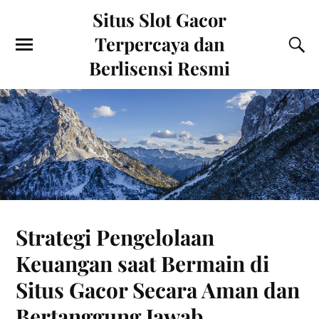
Situs Slot Gacor
Terpercaya dan
Berlisensi Resmi
Strategi Pengelolaan
Keuangan saat Bermain di
Situs Gacor Secara Aman dan
Bertanggung Jawab