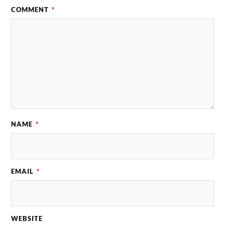
COMMENT
*
NAME
*
EMAIL
*
WEBSITE