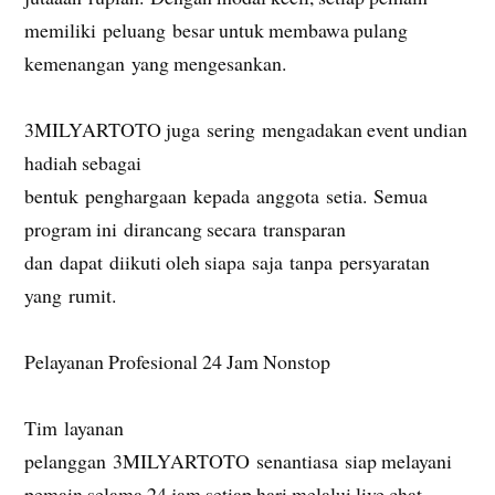
memiliki peluang besar untuk membawa pulang
kemenangan yang mengesankan.
3MILYARTOTO juga sering mengadakan event undian
hadiah sebagai
bentuk penghargaan kepada anggota setia. Semua
program ini dirancang secara transparan
dan dapat diikuti oleh siapa saja tanpa persyaratan
yang rumit.
Pelayanan Profesional 24 Jam Nonstop
Tim layanan
pelanggan 3MILYARTOTO senantiasa siap melayani
pemain selama 24 jam setiap hari melalui live chat,