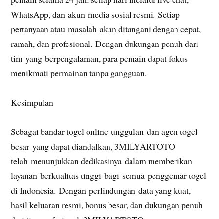
WhatsApp, dan akun media sosial resmi. Setiap
pertanyaan atau masalah akan ditangani dengan cepat,
ramah, dan profesional. Dengan dukungan penuh dari
tim yang berpengalaman, para pemain dapat fokus
menikmati permainan tanpa gangguan.
Kesimpulan
Sebagai bandar togel online unggulan dan agen togel
besar yang dapat diandalkan, 3MILYARTOTO
telah menunjukkan dedikasinya dalam memberikan
layanan berkualitas tinggi bagi semua penggemar togel
di Indonesia. Dengan perlindungan data yang kuat,
hasil keluaran resmi, bonus besar, dan dukungan penuh