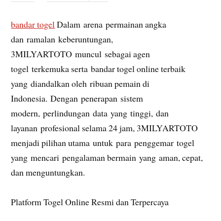
bandar togel
Dalam arena permainan angka
dan ramalan keberuntungan,
3MILYARTOTO muncul sebagai agen
togel terkemuka serta bandar togel online terbaik
yang diandalkan oleh ribuan pemain di
Indonesia. Dengan penerapan sistem
modern, perlindungan data yang tinggi, dan
layanan profesional selama 24 jam, 3MILYARTOTO
menjadi pilihan utama untuk para penggemar togel
yang mencari pengalaman bermain yang aman, cepat,
dan menguntungkan.
Platform Togel Online Resmi dan Terpercaya