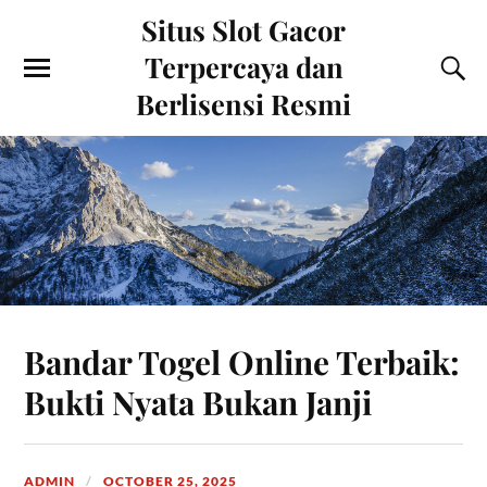
Situs Slot Gacor
Terpercaya dan
Berlisensi Resmi
Bandar Togel Online Terbaik:
Bukti Nyata Bukan Janji
ADMIN
OCTOBER 25, 2025