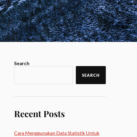
Search
SEARCH
Recent Posts
Cara Menggunakan Data Statistik Untuk