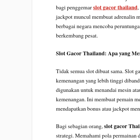
slot gacor thailand
bagi penggemar
,
jackpot muncul membuat adrenalin me
berbagai negara mencoba peruntunga
berkembang pesat.
Slot Gacor Thailand: Apa yang M
Tidak semua slot dibuat sama. Slot g
kemenangan yang lebih tinggi dibandi
digunakan untuk menandai mesin ata
kemenangan. Ini membuat pemain mer
mendapatkan bonus atau jackpot men
slot gacor Tha
Bagi sebagian orang,
strategi. Memahami pola permainan d