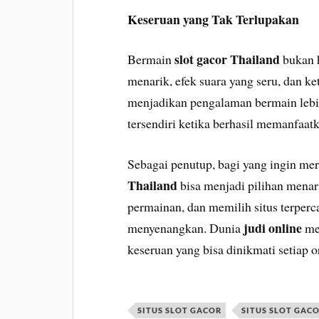
Keseruan yang Tak Terlupakan
slot gacor Thailand
Bermain
bukan h
menarik, efek suara yang seru, dan 
menjadikan pengalaman bermain lebi
tersendiri ketika berhasil memanfaat
Sebagai penutup, bagi yang ingin mer
Thailand
bisa menjadi pilihan menar
permainan, dan memilih situs terper
judi online
menyenangkan. Dunia
me
keseruan yang bisa dinikmati setiap o
SITUS SLOT GACOR
SITUS SLOT GAC