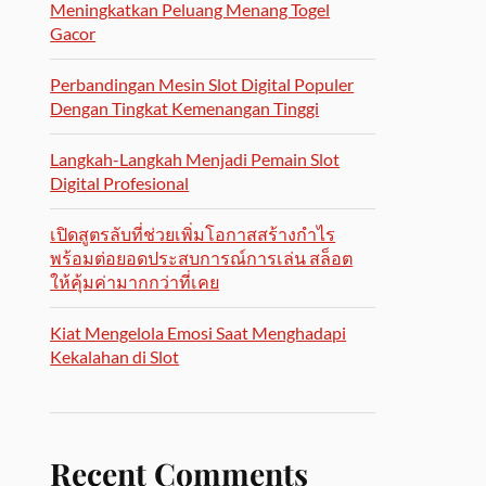
Meningkatkan Peluang Menang Togel
Gacor
Perbandingan Mesin Slot Digital Populer
Dengan Tingkat Kemenangan Tinggi
Langkah-Langkah Menjadi Pemain Slot
Digital Profesional
เปิดสูตรลับที่ช่วยเพิ่มโอกาสสร้างกำไร
พร้อมต่อยอดประสบการณ์การเล่น สล็อต
ให้คุ้มค่ามากกว่าที่เคย
Kiat Mengelola Emosi Saat Menghadapi
Kekalahan di Slot
Recent Comments