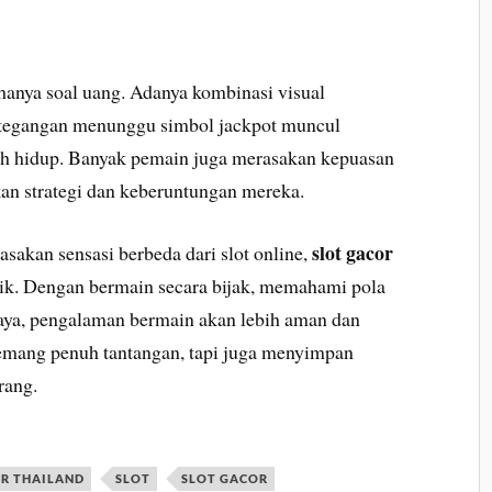
anya soal uang. Adanya kombinasi visual
ketegangan menunggu simbol jackpot muncul
h hidup. Banyak pemain juga merasakan kepuasan
kan strategi dan keberuntungan mereka.
slot gacor
asakan sensasi berbeda dari slot online,
ik. Dengan bermain secara bijak, memahami pola
caya, pengalaman bermain akan lebih aman dan
mang penuh tantangan, tapi juga menyimpan
rang.
OR THAILAND
SLOT
SLOT GACOR