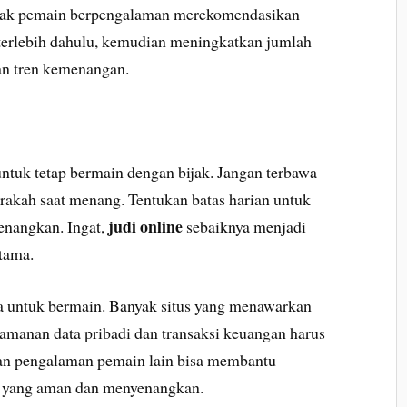
yak pemain berpengalaman merekomendasikan
terlebih dahulu, kemudian meningkatkan jumlah
an tren kemenangan.
ntuk tetap bermain dengan bijak. Jangan terbawa
serakah saat menang. Tentukan batas harian untuk
judi online
enangkan. Ingat,
sebaiknya menjadi
tama.
caya untuk bermain. Banyak situs yang menawarkan
amanan data pribadi dan transaksi keuangan harus
dan pengalaman pemain lain bisa membantu
d yang aman dan menyenangkan.