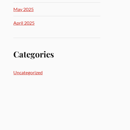
May 2025
April 2025
Categories
Uncategorized