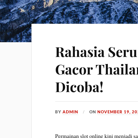
Rahasia Seru
Gacor Thaila
Dicoba!
BY
ADMIN
ON
NOVEMBER 19, 20
Permainan slot online kini menjadi sa