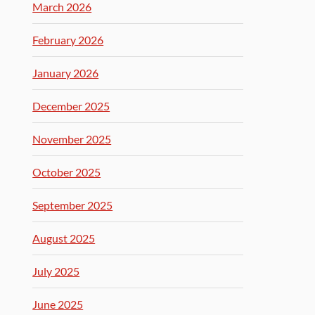
March 2026
February 2026
January 2026
December 2025
November 2025
October 2025
September 2025
August 2025
July 2025
June 2025