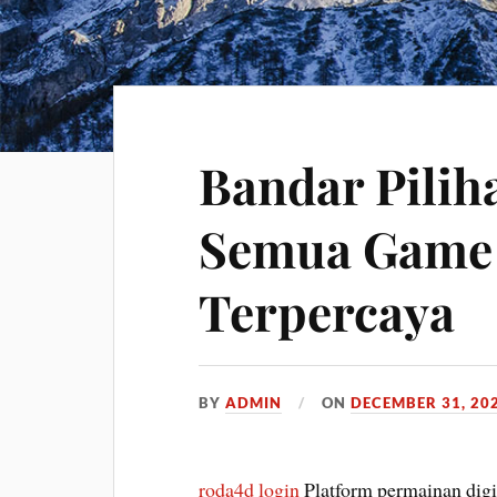
Bandar Pilih
Semua Game 
Terpercaya
BY
ADMIN
ON
DECEMBER 31, 20
roda4d login
Platform permainan digi