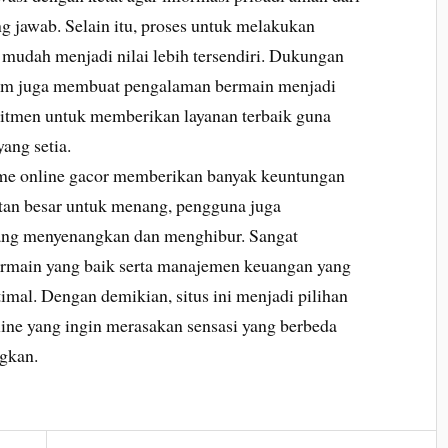
g jawab. Selain itu, proses untuk melakukan
 mudah menjadi nilai lebih tersendiri. Dukungan
 jam juga membuat pengalaman bermain menjadi
mitmen untuk memberikan layanan terbaik guna
ang setia.
ame online gacor memberikan banyak keuntungan
tan besar untuk menang, pengguna juga
ng menyenangkan dan menghibur. Sangat
bermain yang baik serta manajemen keuangan yang
timal. Dengan demikian, situs ini menjadi pilihan
ne yang ingin merasakan sensasi yang berbeda
gkan.