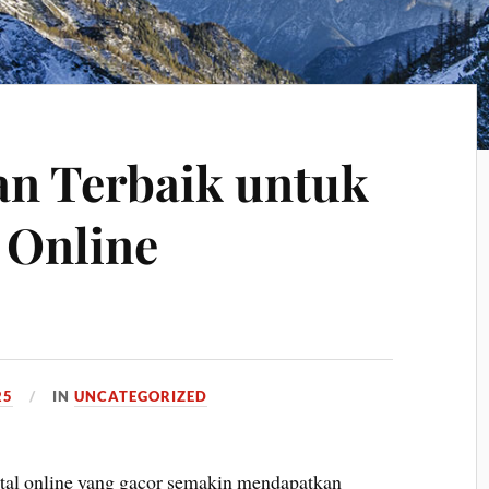
an Terbaik untuk
Online
25
IN
UNCATEGORIZED
tal online yang gacor semakin mendapatkan