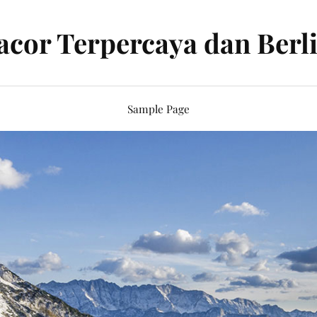
Gacor Terpercaya dan Berl
Sample Page