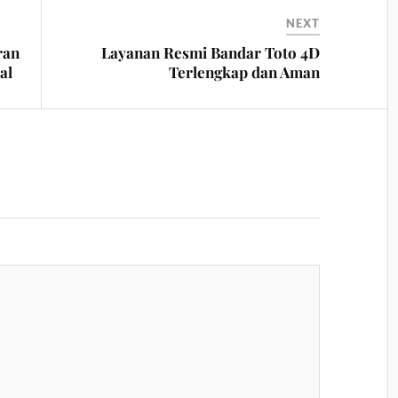
NEXT
ran
Layanan Resmi Bandar Toto 4D
al
Terlengkap dan Aman