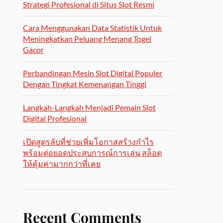
Strategi Profesional di Situs Slot Resmi
Cara Menggunakan Data Statistik Untuk
Meningkatkan Peluang Menang Togel
Gacor
Perbandingan Mesin Slot Digital Populer
Dengan Tingkat Kemenangan Tinggi
Langkah-Langkah Menjadi Pemain Slot
Digital Profesional
เปิดสูตรลับที่ช่วยเพิ่มโอกาสสร้างกำไร
พร้อมต่อยอดประสบการณ์การเล่น สล็อต
ให้คุ้มค่ามากกว่าที่เคย
Recent Comments